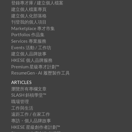
登錄專才庫 / 建立個人檔案
建立個人檔案專頁
建立個人化部落格
刊登我的個人項目
Marketplace 專才市集
Portfolios 作品集
Services 專業服務
Events 活動 / 工作坊
建立個人品牌故事
HKESE 個人品牌服務
Premium 星級專才計劃™
ResumeGen - AI 履歷製作工具
ARTICLES
瀏覽所有專欄文章
SLASH 斜槓學堂™
職場管理
工作與生活
遠距工作 / 在家工作
專訪・個人品牌故事
HKESE 星級創作者計劃™