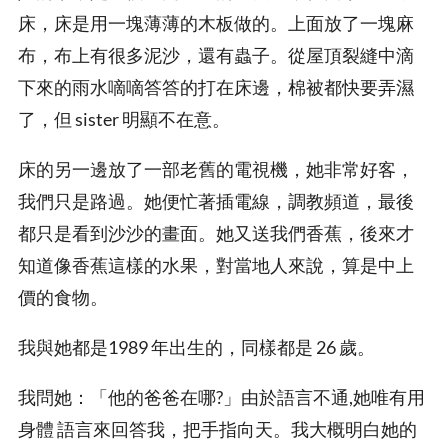
床，床是用一塊薄薄的木板做的。上面放了一塊麻
布，布上有很多泥沙，還有蟲子。從屋頂裂縫中滴
下來的雨水嘀嘀答答的打在床邊，棉被都快要弄濕
了，但 sister 明顯不在意。
床的另一邊放了一部老舊的電視機，她非常好客，
我們只是路過。她便忙著插電線，調教頻道，最後
都只是看到沙沙的畫面。她又送我們香蕉，後來才
知道像香蕉這樣的水果，對當地人來說，算是中上
價的食物。
我與她都是1989 年出生的，同樣都是 26 歲。
我問她：「他的爸爸在哪?」由於語言不通,她唯有用
身體 語言來回答我，把手指向天。我大概明白她的