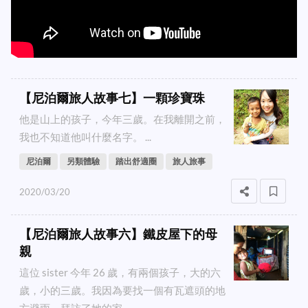
【尼泊爾旅人故事七】一顆珍寶珠
他是山上的孩子，今年三歲。在我離開之前，
我也不知道他叫什麼名字。 ...
尼泊爾
另類體驗
踏出舒適圈
旅人旅事
2020/03/20
【尼泊爾旅人故事六】鐵皮屋下的母
親
這位 sister 今年 26 歲，有兩個孩子，大的六
歲，小的三歲。我因為要找一個有瓦遮頭的地
方避雨，拜訪了她的家。 ...