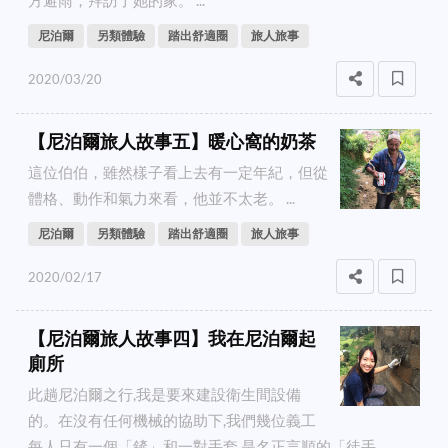
尼泊爾
另類體驗
踏出舒適圈
旅人旅事
2020/03/20
【尼泊爾旅人故事五】暖心窩的奶茶
這位伯伯，雖然樣子看上去有一定年紀，但從
體格、動作和氣力來看，他並不太老。 ...
尼泊爾
另類體驗
踏出舒適圈
旅人旅事
2020/02/17
【尼泊爾旅人故事四】我在尼泊爾起
廁所
此趟尼泊爾之行,我是要來建設衛生間設備
的。在沒有任何機械的協助下,我們幾位義工
每人只有一個「鏟」和一對手套,是名正言順的「徒手