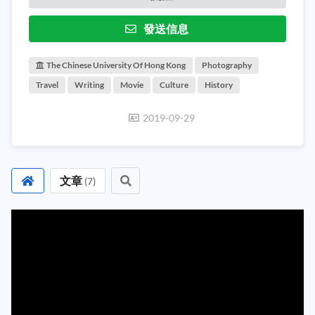
發送信息
The Chinese University Of Hong Kong
Photography
Travel
Writing
Movie
Culture
History
2019-09-29
文章
(
7
)