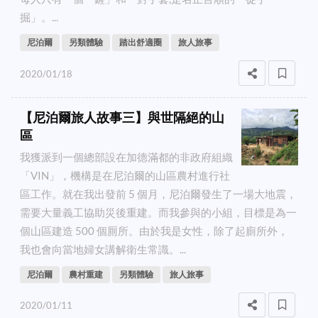
掘」。...
尼泊爾
另類體驗
踏出舒適圈
旅人旅事
2020/01/18
【尼泊爾旅人故事三】與世隔絕的山
區
我獲派到一個總部設在加德滿都的非政府組織
「VIN」，機構是在尼泊爾的山區農村進行社
區工作。就在我出發前 5 個月，尼泊爾發生了一場大地震，
需要大量義工協助災後重建。而我參與的小組，目標是為一
個山區建造 500 個厠所。由於我是女性，除了起廁所外，
我也會向當地婦女講解衛生常識。...
尼泊爾
農村重建
另類體驗
旅人旅事
2020/01/11