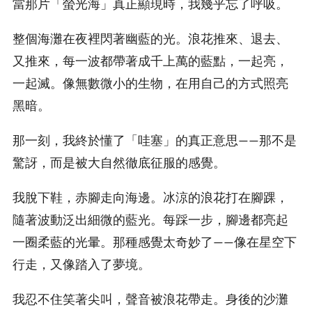
當那片「螢光海」真正顯現時，我幾乎忘了呼吸。
整個海灘在夜裡閃著幽藍的光。浪花推來、退去、
又推來，每一波都帶著成千上萬的藍點，一起亮，
一起滅。像無數微小的生物，在用自己的方式照亮
黑暗。
那一刻，我終於懂了「哇塞」的真正意思——那不是
驚訝，而是被大自然徹底征服的感覺。
我脫下鞋，赤腳走向海邊。冰涼的浪花打在腳踝，
隨著波動泛出細微的藍光。每踩一步，腳邊都亮起
一圈柔藍的光暈。那種感覺太奇妙了——像在星空下
行走，又像踏入了夢境。
我忍不住笑著尖叫，聲音被浪花帶走。身後的沙灘