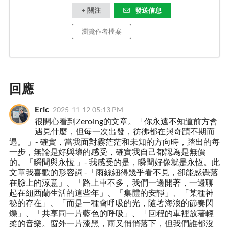
+ 關注
發送信息
瀏覽作者檔案
回應
Eric
2025-11-12 05:13 PM
很開心看到Zeroing的文章。「你永遠不知道前方會
遇見什麼，但每一次出發，彷彿都在與奇蹟不期而
遇。 」- 確實，當我面對霧茫茫和未知的方向時，踏出的每
一步，無論是好與壞的感受，確實我自己都認為是無價
的。「瞬間與永恆 」- 我感受的是，瞬間好像就是永恆。此
文章我喜歡的形容詞 -「雨絲細得幾乎看不見，卻能感覺落
在臉上的涼意」、「路上車不多，我們一邊開著，一邊聊
起在紐西蘭生活的這些年」、「集體的安靜」、「某種神
秘的存在」、「而是一種會呼吸的光，隨著海浪的節奏閃
爍」、「共享同一片藍色的呼吸」、「回程的車裡放著輕
柔的音樂。窗外一片漆黑，雨又悄悄落下，但我們誰都沒