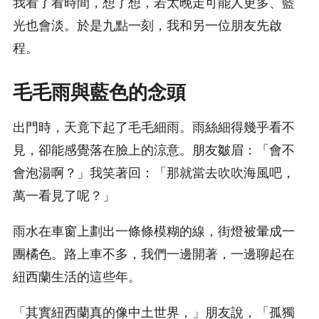
我看了看時間，想了想，若太晚走可能人更多、藍
光也會淡。於是九點一刻，我和另一位朋友先啟
程。
毛毛雨與藍色的念頭
出門時，天竟下起了毛毛細雨。雨絲細得幾乎看不
見，卻能感覺落在臉上的涼意。朋友皺眉：「會不
會泡湯啊？」我笑著回：「那就當去吹吹海風吧，
萬一看見了呢？」
雨水在車窗上劃出一條條模糊的線，街燈被暈成一
團橘色。路上車不多，我們一邊開著，一邊聊起在
紐西蘭生活的這些年。
「其實紐西蘭真的像中土世界，」朋友說，「孤獨