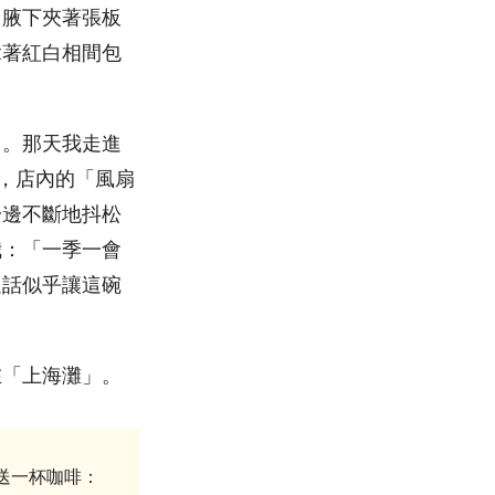
用腋下夾著張板
拿著紅白相間包
」。那天我走進
)，店內的「風扇
一邊不斷地抖松
我：「一季一會
通話似乎讓這碗
在「上海灘」。
贈送一杯咖啡：