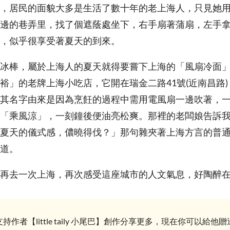
，居民的面貌大多是生活了數十年的老上海人，只見她
邊的巷弄里，找了個遮蔭處坐下，右手扇著蒲扇，左手
，似乎很享受著夏天的到來。
冰棒，屬於上海人的夏天就得要嘗下上海的「風扇冷面
裕」的老牌上海小吃店，它開在瑞金二路41號(近南昌路
其名字由來是因為烹飪的過程中需用電風扇一邊吹著，
「乘風涼」，一刻鐘後便油亮松爽。那裡的老闆娘告訴
夏天的儀式感，儂曉得伐？」那句雜夾著上海方言的普
道。
再去一次上海，再次感受這座城市的人文氣息，好陶醉
持作者【little taily 小尾巴】創作分享更多，現在你可以給他