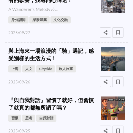
A Wanderer’s Melody🎶...
身分認同
探索歸屬
文化交融
2025/09/27
與上海來一場浪漫的「騎」遇記，感
受別樣的生活方式！
上海
人文
Cityride
旅人旅事
2025/09/26
『與自我對話』習慣了就好，但習慣
了就真的都無所謂了嗎？
習慣
思考
自我對話
2025/09/25