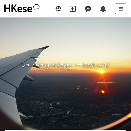
“
Don't worry, be happy. — little taily
”