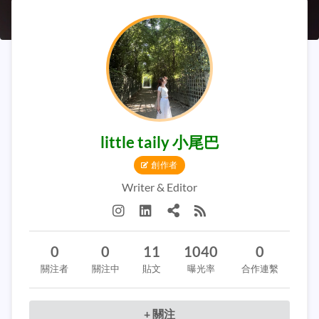
little taily 小尾巴
創作者
Writer & Editor
0
0
11
1040
0
關注者
關注中
貼文
曝光率
合作連繫
+ 關注