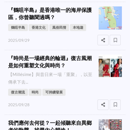
『鶴咀半島』是香港唯一的海岸保護
區，你曾聽聞過嗎？
鶴咀半島
香港文化
風俗民情
本地遊
2025/09/29
『時尚是一場經典的輪迴』復古風潮
是如何重塑文化與時尚？
【Millésime】與昔日來一場「重聚」，以至
傳承下去...
復古潮流
時尚
可持續發展
2025/09/28
我們應何去何從？一起傾聽來自異鄉
者的歌聲，找尋內心歸途！