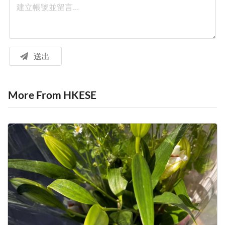
送出
More From HKESE