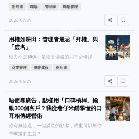
謝宛達
職場
管理學
職場管理
2026/07/09
用權如耕田：管理者最忌「拜權」與
「虛名」
權力不是神像，是給管理者的四堂必修課...
商業管理
團隊建設
謝宛達
2026/06/29
唔使靠廣告，點樣用「口碑槓桿」撬
動300個客戶？我從巷仔米鋪學懂的口
耳相傳經營術
你有無諗過，一個滿意的顧客，成世可以幫你
帶嚟幾多生意？...