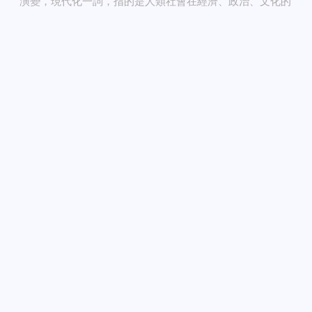
演變，現代化一詞，指的是人類社會在經濟、政治、文化的
發展，實質反映在工業製造、城鎮改變、信息流通，生產力
發送信息聯繫
謝宛達
轉變，生活方式和節奏變化等，而「中國式現代化」說法從
1979年改革開放初期由鄧小平先生提出，當時的這個概
念，提出中國的現代化不能與西方國家相比，到了2022年
中國領導人習主席指出中國的現代化發展，既有世界各國現
代化的特徵，也保留自己國情的中國特色。...
現代化
新質生產力
謝宛達
2025/06/20
讓自己更輕盈和幸福愉快的方法
有人常在問智慧如何提升，很多事都不懂可以
怎辦，工作生活覺得無助又可以怎辦，昨天有
一位書友的話題吸引了我，引發了我寫這篇
文，在這我提出，不管什麼工作，再忙也一定要大量的讀書
思維就會發生蛻變，我們讀過的書會在意想不到的時候，悄