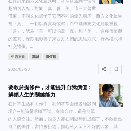
在探討東西方文化差異時，常常會遇到一個有
趣的切入點：對於「真、善、美」這三大普世
價值，不同文化賦予了它們不同的優先順序。西方文化最重
視「真」，一切以真實為依歸；而中國傳統文化則最重視
「善」，認為「善」可以涵蓋「真」和「美」。這種價值觀
的差異，深刻地影響了東西方人們的思維方式、行為模式和
社交禮儀。...
中西文化
真誠
價值觀
2026/02/23
要敢於提條件，才能提升自我價值：
解鎖人生的關鍵能力
在日常生活和工作中，我們常常面臨各種談判
場合—無論是求職面試、商務合作，還是簡單
的人際交往。然而，很多人卻在關鍵時刻退縮了，不敢提出
自己的條件，害怕被拒絕，擔心給人留下不好的印象。其