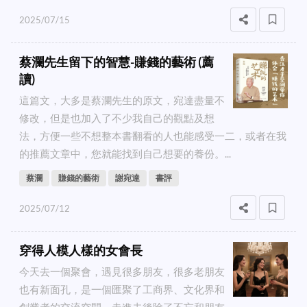
2025/07/15
蔡瀾先生留下的智慧-賺錢的藝術 (薦
讀)
這篇文，大多是蔡瀾先生的原文，宛達盡量不
修改，但是也加入了不少我自己的觀點及想
法，方便一些不想整本書翻看的人也能感受一二，或者在我
的推薦文章中，您就能找到自己想要的養份。...
蔡瀾
賺錢的藝術
謝宛達
書評
2025/07/12
穿得人模人樣的女會長
今天去一個聚會，遇見很多朋友，很多老朋友
也有新面孔，是一個匯聚了工商界、文化界和
創業者的交流空間，走進去後除了不忘和朋友