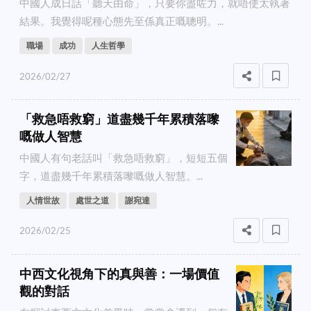
中國人成日話「聽天由命」，只要你盡咗力，就唔使太執著
結果。我覺得呢種心態先至係真正嘅聰明。...
職場
成功
人生哲學
2026/02/27
「救急唔救窮」道盡幾千年累積落嚟
嘅做人智慧
中國人有句老話叫「救急唔救窮」，短短五個
字，道盡幾千年累積落嚟嘅做人智慧。...
人情世故
處世之道
謝宛達
2026/02/25
中西文化視角下的真與善：一場價值
觀的對話