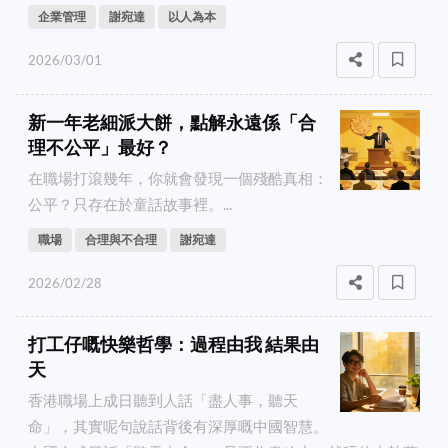
企業管理
謝宛達
以人為本
2026/03/01
新一年老細派大餅，點解永遠係「合
理不公平」最好？
在職場打滾幾年，你就會發現一個殘酷真相：
公平？只存在於童話故事裡。...
職場
合理與不合理
謝宛達
2026/02/28
打工仔嘅快樂哲學：過程由我 結果由
天
香港職場上成日聽到人話「盡人事，聽天
命」，其實呢句說話背後有深厚嘅中國智慧。