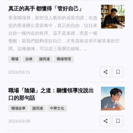
真正的高手 都懂得「管好自己」
香港職場裡，那些沒人教你的成長功課，在急
促的香港辦公室節奏中，真正的自由，往往來
自於一種內在的秩序。這不是束縛，而是一種
覺醒：當我們能夠管好自己，才有資格追求不被管束的空
間。這種修煉，可以從三個層次細味。...
職場
自律
謝宛達
職場管理
2026/03/15
職場「陰陽」之道：聽懂領導沒說出
口的那句話
職場故事
謝宛達
中華文化
2026/03/08