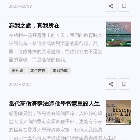
2026/02/19
忘我之處，真我所在
在功利主義甚囂塵上的今天，我們的教育時常
被簡化為一條追求成績與文憑的單行線。然
而，這條擁擠的賽道盡頭，往往佇立的不是豐
盈的靈魂，而是迷茫的自我。...
謝宛達
馬年吉祥
馬到功成
2026/02/01
當代高僧濟群法師 佛學智慧重設人生
感恩師兄們，讓宛達有這個因緣，入班靜心學
堂大道大商的香港企業家種子班，更能有今夜
的福報在香港大學聽溈仰宗第十代傳人及臨濟
宗第四十五代傳人濟群法師的經營企業與經營人生課。...