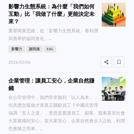
影響力生態系統：為什麼「我們如何
互動」比「我做了什麼」更能決定未
來？
重塑商業思維，從「影響力生態系統」看利潤
與善舉的協同進化。...
影響力
謝宛達
ESG
2026/03/06
企業管理：讓員工安心，企業自然賺
錢
在公司管理中，我們常常聽到「以人為本」，
但具體怎樣做才算真正關顧員工？中國式管理
強調「安人之道」，意思是要讓員工、顧客、股東甚至社會
大眾都感到安心。當大家安心，企業自然會步入正軌，利潤
也會隨之而來。...