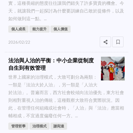
實，這種畏縮的態度往往讓我們錯失了許多寶貴的機會。今
天，就讓我們一起探討為什麼要訓練自己敢於提條件，以及
如何做到這一點。...
個人成長
能力提升
個人價值
2026/02/22
法治與人治的平衡：中小企業從制度
自生到有效管理
世界上國家的治理模式，大致可劃分為兩類：
一類是「法治大於人治」，另一類是「人治大
於法治」。普遍而言，西方社會較傾向法治優先，東方社會
則相對重視人治的傳統，這種觀察大致符合實際狀況。因
此，在管理任何組織或社會時，「人治」與「法治」應當相
輔相成，不宜過度偏廢任何一方。...
管理哲學
治理模式
謝宛達