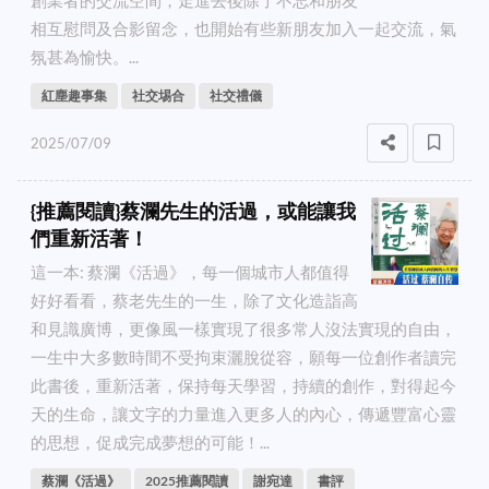
相互慰問及合影留念，也開始有些新朋友加入一起交流，氣
氛甚為愉快。...
紅塵趣事集
社交埸合
社交禮儀
2025/07/09
{推薦閱讀}蔡瀾先生的活過，或能讓我
們重新活著！
這一本: 蔡瀾《活過》，每一個城市人都值得
好好看看，蔡老先生的一生，除了文化造詣高
和見識廣博，更像風一樣實現了很多常人沒法實現的自由，
一生中大多數時間不受拘束灑脫從容，願每一位創作者讀完
此書後，重新活著，保持每天學習，持續的創作，對得起今
天的生命，讓文字的力量進入更多人的內心，傳遞豐富心靈
的思想，促成完成夢想的可能！...
蔡瀾《活過》
2025推薦閱讀
謝宛達
書評