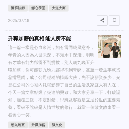
濟群法師
靜心學堂
大道大商
2025/07/18
升職加薪的真相 能人所不能
這一篇一樣是心血來潮，如有雷同純屬意外，
年青的人因為入世未深，不知水中深淺，明明
有才華有能力卻得不到提拔，別人朝九晚五升
職加薪，你可能朝九晚九都得不到青睞，甚至一發生事就找
您揹黑鍋，成了公司穩穩的揹鍋大俠，先不說薪資多少，光
是在公司的心裡內耗就影響了自己的生活及家庭大有人在，
今天一篇文章點燃了宛達的興致，和大家分享一下，打破認
知，顛覆三觀，不定對錯，思辨及客觀是立足於世的重要素
養，看破不說破是人情世故的修行，就當一個散文故事看一
看會心一笑。...
朝九晚五
升職加薪
舔文化