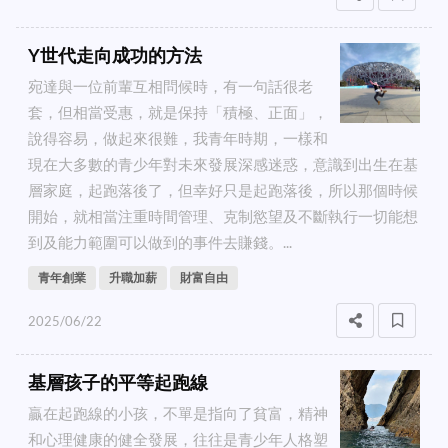
Y世代走向成功的方法
宛達與一位前輩互相問候時，有一句話很老
套，但相當受惠，就是保持「積極、正面」，
說得容易，做起來很難，我青年時期，一樣和
現在大多數的青少年對未來發展深感迷惑，意識到出生在基
層家庭，起跑落後了，但幸好只是起跑落後，所以那個時候
開始，就相當注重時間管理、克制慾望及不斷執行一切能想
到及能力範圍可以做到的事件去賺錢。...
青年創業
升職加薪
財富自由
2025/06/22
基層孩子的平等起跑線
贏在起跑線的小孩，不單是指向了貧富，精神
和心理健康的健全發展，往往是青少年人格塑