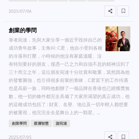
2025/07/06
創業的學問
筆者宛達，先與大家分享一個近乎毀掉自己的
成功青年故事，主角叫: C君，他自小受到各種
的冷落和打壓，小時候的他沒有家庭溫暖、沒
有特別要好的朋友，僅憑一己之力和自強不息的精神活到了
三十而立之年，這位朋友宛達十分欣賞和敬重，當然因為他
的發奮圖強，也引得很多前輩的青睞，C君當下的工作待遇
也是高薪一族，同時他創辦了一個品牌在香港也已經獲獎無
數，他一切的條件都完全具備了大家所渴望的真正成功，他
的這種成功包括了 : 財富、名譽、地位及一切年輕人都想要
的被重視，他完完全全是舞台上的一顆星。...
創業學問
蔡瀾智慧
謝宛達
2025/07/05