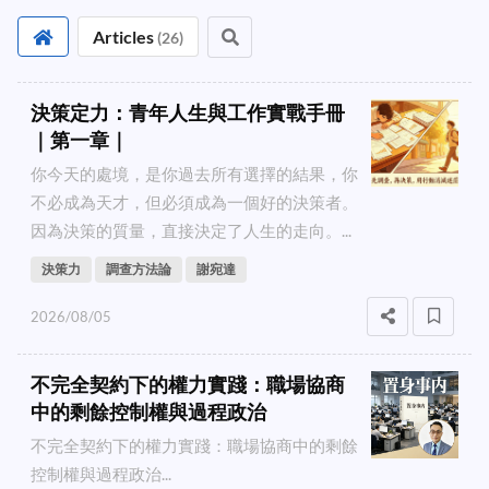
Articles
(
26
)
決策定力：青年人生與工作實戰手冊
｜第一章｜
你今天的處境，是你過去所有選擇的結果，你
不必成為天才，但必須成為一個好的決策者。
因為決策的質量，直接決定了人生的走向。...
決策力
調查方法論
謝宛達
2026/08/05
不完全契約下的權力實踐：職場協商
中的剩餘控制權與過程政治
不完全契約下的權力實踐：職場協商中的剩餘
控制權與過程政治...