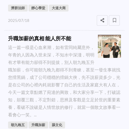
濟群法師
靜心學堂
大道大商
2025/07/18
升職加薪的真相 能人所不能
這一篇一樣是心血來潮，如有雷同純屬意外，
年青的人因為入世未深，不知水中深淺，明明
有才華有能力卻得不到提拔，別人朝九晚五升
職加薪，你可能朝九晚九都得不到青睞，甚至一發生事就找
您揹黑鍋，成了公司穩穩的揹鍋大俠，先不說薪資多少，光
是在公司的心裡內耗就影響了自己的生活及家庭大有人在，
今天一篇文章點燃了宛達的興致，和大家分享一下，打破認
知，顛覆三觀，不定對錯，思辨及客觀是立足於世的重要素
養，看破不說破是人情世故的修行，就當一個散文故事看一
看會心一笑。...
朝九晚五
升職加薪
舔文化