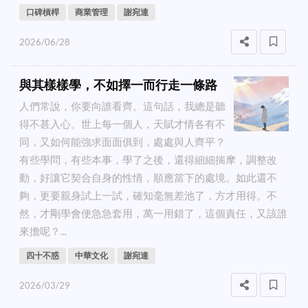
口碑槓桿
商業管理
謝宛達
2026/06/28
與其樣樣學，不如擇一而行走一條路
人們常說，你要向誰看齊。這句話，我總是聽
得不甚入心。世上每一個人，天賦才情各有不
同，又如何能強求面面俱到，處處與人齊平？
有些學問，有些本事，學了之後，還得細細揣摩，調整改
動，好讓它契合自身的性情，順應當下的處境。如此還不
夠，更要親身試上一試，確知毫無差池了，方才用得。不
然，才剛學會便急急套用，萬一用錯了，這個責任，又該誰
來擔呢？...
四十不惑
中華文化
謝宛達
2026/03/29