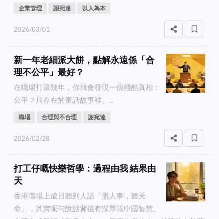
企業管理
謝宛達
以人為本
2026/03/01
新一年老細派大餅，點解永遠係「合
理不公平」最好？
在職場打滾幾年，你就會發現一個殘酷真相：
公平？只存在於童話故事裡。...
職場
合理與不合理
謝宛達
2026/02/28
打工仔嘅快樂哲學：過程由我 結果由
天
香港職場上成日聽到人話「盡人事，聽天
命」，其實呢句說話背後有深厚嘅中國智慧。