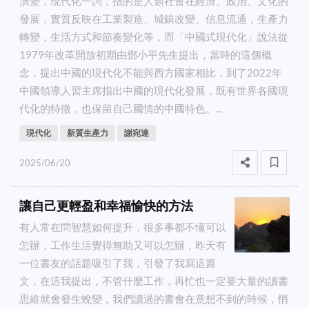
演變，現代化一詞，指的是人類社會在經濟、政治、文化的
發展，實質反映在工業製造、城鎮改變、信息流通，生產力
轉變，生活方式和節奏變化等，而「中國式現代化」說法從
1979年改革開放初期由鄧小平先生提出，當時的這個概
念，提出中國的現代化不能與西方國家相比，到了2022年
中國領導人習主席指出中國的現代化發展，既有世界各國現
代化的特徵，也保留自己國情的中國特色。...
現代化
新質生產力
謝宛達
2025/06/20
讓自己更輕盈和幸福愉快的方法
有人常在問智慧如何提升，很多事都不懂可以
怎辦，工作生活覺得無助又可以怎辦，昨天有
一位書友的話題吸引了我，引發了我寫這篇
文，在這我提出，不管什麼工作，再忙也一定要大量的讀書
思維就會發生蛻變，我們讀過的書會在意想不到的時候，悄