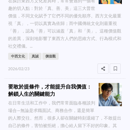
在探討東西方文化差異時，常常會遇到一個有
趣的切入點：對於「真、善、美」這三大普世
價值，不同文化賦予了它們不同的優先順序。西方文化最重
視「真」，一切以真實為依歸；而中國傳統文化則最重視
「善」，認為「善」可以涵蓋「真」和「美」。這種價值觀
的差異，深刻地影響了東西方人們的思維方式、行為模式和
社交禮儀。...
中西文化
真誠
價值觀
2026/02/23
要敢於提條件，才能提升自我價值：
解鎖人生的關鍵能力
在日常生活和工作中，我們常常面臨各種談判
場合—無論是求職面試、商務合作，還是簡單
的人際交往。然而，很多人卻在關鍵時刻退縮了，不敢提出
自己的條件，害怕被拒絕，擔心給人留下不好的印象。其