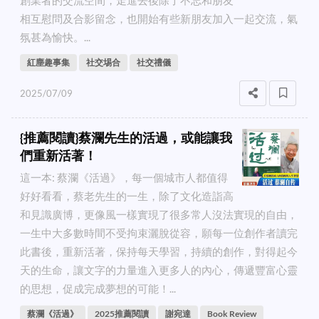
相互慰問及合影留念，也開始有些新朋友加入一起交流，氣
氛甚為愉快。...
紅塵趣事集
社交埸合
社交禮儀
2025/07/09
{推薦閱讀}蔡瀾先生的活過，或能讓我
們重新活著！
這一本: 蔡瀾《活過》，每一個城市人都值得
好好看看，蔡老先生的一生，除了文化造詣高
和見識廣博，更像風一樣實現了很多常人沒法實現的自由，
一生中大多數時間不受拘束灑脫從容，願每一位創作者讀完
此書後，重新活著，保持每天學習，持續的創作，對得起今
天的生命，讓文字的力量進入更多人的內心，傳遞豐富心靈
的思想，促成完成夢想的可能！...
蔡瀾《活過》
2025推薦閱讀
謝宛達
Book Review