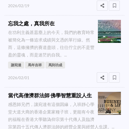
2026/02/19
忘我之處，真我所在
在功利主義甚囂塵上的今天，我們的教育時常
被簡化為一條追求成績與文憑的單行線。然
而，這條擁擠的賽道盡頭，往往佇立的不是豐
盈的靈魂，而是迷茫的自我。...
謝宛達
馬年吉祥
馬到功成
2026/02/01
當代高僧濟群法師 佛學智慧重設人生
感恩師兄們，讓宛達有這個因緣，入班靜心學
堂大道大商的香港企業家種子班，更能有今夜
的福報在香港大學聽溈仰宗第十代傳人及臨濟
宗第四十五代傳人濟群法師的經營企業與經營人生課。...