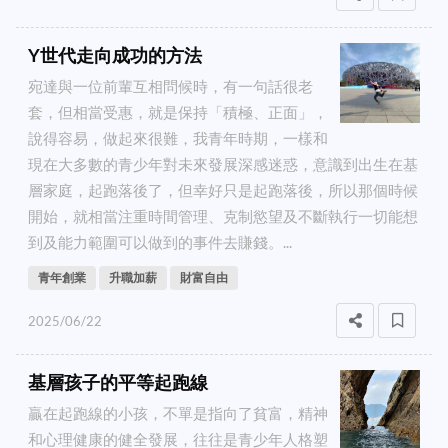
Y世代走向成功的方法
宛達與一位前輩互相問候時，有一句話很老
套，但相當受惠，就是保持「積極、正面」，
說得容易，做起來很難，我青年時期，一樣和
現在大多數的青少年對未來發展深感迷惑，意識到出生在基
層家庭，起跑落後了，但幸好只是起跑落後，所以那個時候
開始，就相當注重時間管理、克制慾望及不斷執行一切能想
到及能力範圍可以做到的事件去賺錢。...
青年創業
升職加薪
財富自由
2025/06/22
基層孩子的平等起跑線
贏在起跑線的小孩，不單是指向了貧富，精神
和心理健康的健全發展，往往是青少年人格塑