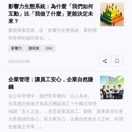
影響力生態系統：為什麼「我們如何
互動」比「我做了什麼」更能決定未
來？
重塑商業思維，從「影響力生態系統」看利潤
與善舉的協同進化。...
影響力
謝宛達
ESG
2026/03/06
企業管理：讓員工安心，企業自然賺
錢
在公司管理中，我們常常聽到「以人為本」，
但具體怎樣做才算真正關顧員工？中國式管理
強調「安人之道」，意思是要讓員工、顧客、股東甚至社會
大眾都感到安心。當大家安心，企業自然會步入正軌，利潤
也會隨之而來。...