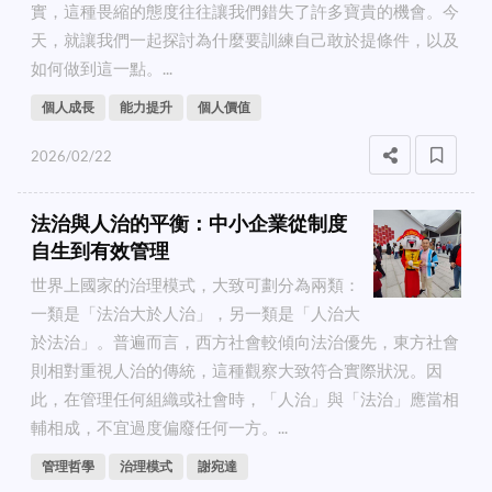
實，這種畏縮的態度往往讓我們錯失了許多寶貴的機會。今
天，就讓我們一起探討為什麼要訓練自己敢於提條件，以及
如何做到這一點。...
個人成長
能力提升
個人價值
2026/02/22
法治與人治的平衡：中小企業從制度
自生到有效管理
世界上國家的治理模式，大致可劃分為兩類：
一類是「法治大於人治」，另一類是「人治大
於法治」。普遍而言，西方社會較傾向法治優先，東方社會
則相對重視人治的傳統，這種觀察大致符合實際狀況。因
此，在管理任何組織或社會時，「人治」與「法治」應當相
輔相成，不宜過度偏廢任何一方。...
管理哲學
治理模式
謝宛達