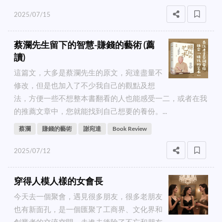
2025/07/15
蔡瀾先生留下的智慧-賺錢的藝術 (薦
讀)
這篇文，大多是蔡瀾先生的原文，宛達盡量不
修改，但是也加入了不少我自己的觀點及想
法，方便一些不想整本書翻看的人也能感受一二，或者在我
的推薦文章中，您就能找到自己想要的養份。...
蔡瀾
賺錢的藝術
謝宛達
Book Review
2025/07/12
穿得人模人樣的女會長
今天去一個聚會，遇見很多朋友，很多老朋友
也有新面孔，是一個匯聚了工商界、文化界和
創業者的交流空間，走進去後除了不忘和朋友