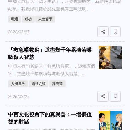
中國人成日話「聽天由命」，只要你盡咗力，就唔使太執著
結果。我覺得呢種心態先至係真正嘅聰明。...
職場
成功
人生哲學
2026/02/27
「救急唔救窮」道盡幾千年累積落嚟
嘅做人智慧
中國人有句老話叫「救急唔救窮」，短短五個
字，道盡幾千年累積落嚟嘅做人智慧。...
人情世故
處世之道
謝宛達
2026/02/25
中西文化視角下的真與善：一場價值
觀的對話