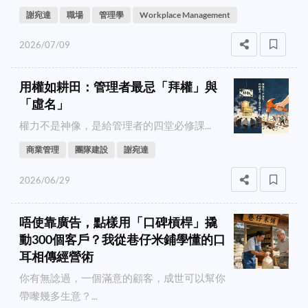
謝宛達
職場
管理學
Workplace Management
2026/07/09
用權如耕田：管理者最忌「拜權」與
「虛名」
權力不是神像，是給管理者的四堂必修課...
商業管理
團隊建設
謝宛達
2026/06/29
唔使靠廣告，點樣用「口碑槓桿」撬
動300個客戶？我從巷仔米鋪學懂的口
耳相傳經營術
你有無諗過，一個滿意的顧客，成世可以幫你
帶嚟幾多生意？...