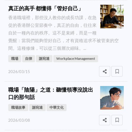
真正的高手 都懂得「管好自己」
香港職場裡，那些沒人教你的成長功課，在急
促的香港辦公室節奏中，真正的自由，往往來
自於一種內在的秩序。這不是束縛，而是一種
覺醒：當我們能夠管好自己，才有資格追求不被管束的空
間。這種修煉，可以從三個層次細味。...
職場
自律
謝宛達
Workplace Management
2026/03/15
職場「陰陽」之道：聽懂領導沒說出
口的那句話
職場故事
謝宛達
中華文化
2026/03/08