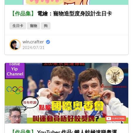
【
作品集
】
電繪：寵物造型度身設計生日卡
生日卡
寵物
狗
win.crafter
2024/07/31
【
作品集
】
YouTuber 作品: 鐵人蛙極速睇奧運