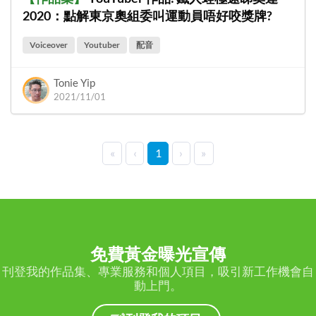
2020：點解東京奧組委叫運動員唔好咬獎牌?
Voiceover
Youtuber
配音
Tonie Yip
2021/11/01
«
‹
1
›
»
免費黃金曝光宣傳
刊登我的作品集、專業服務和個人項目，吸引新工作機會自
動上門。