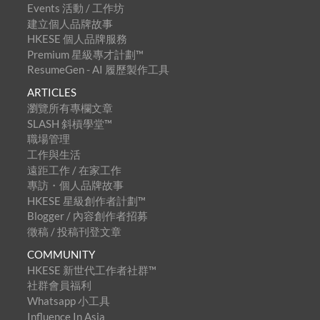
Events 活動 / 工作坊
建立個人品牌故事
HKESE 個人品牌服務
Premium 星級專才計劃™
ResumeGen - AI 履歷製作工具
ARTICLES
瀏覽所有專欄文章
SLASH 斜槓學堂™
職場管理
工作與生活
遠距工作 / 在家工作
專訪・個人品牌故事
HKESE 星級創作者計劃™
Blogger / 內容創作者招募
徵稿 / 投稿刊登文章
COMMUNITY
HKESE 新世代工作者社群™
社群會員福利
Whatsapp 小工具
Influence In Asia