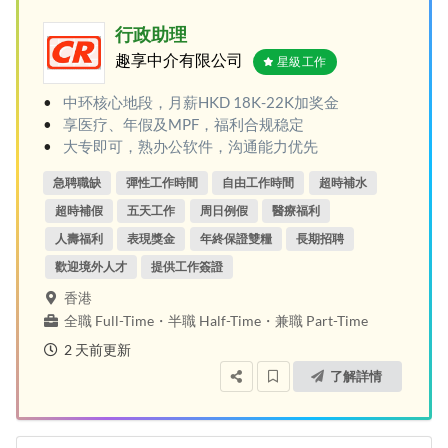
行政助理
趣享中介有限公司
星級工作
中环核心地段，月薪HKD 18K-22K加奖金
享医疗、年假及MPF，福利合规稳定
大专即可，熟办公软件，沟通能力优先
急聘職缺
彈性工作時間
自由工作時間
超時補水
超時補假
五天工作
周日例假
醫療福利
人壽福利
表現獎金
年終保證雙糧
長期招聘
歡迎境外人才
提供工作簽證
香港
全職 Full-Time
・
半職 Half-Time
・
兼職 Part-Time
2 天前更新
了解詳情