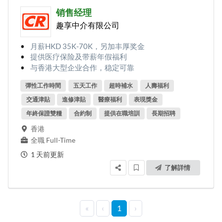
销售经理
趣享中介有限公司
月薪HKD 35K-70K，另加丰厚奖金
提供医疗保险及带薪年假福利
与香港大型企业合作，稳定可靠
彈性工作時間
五天工作
超時補水
人壽福利
交通津貼
進修津貼
醫療福利
表現獎金
年終保證雙糧
合約制
提供在職培訓
長期招聘
香港
全職 Full-Time
1 天前更新
了解詳情
«
‹
1
›