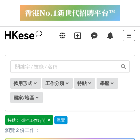
僱用形式
工作分類
特點
學歷
國家/地區
特點：
重置
✕
彈性工作時間
瀏覽
2
份工作：