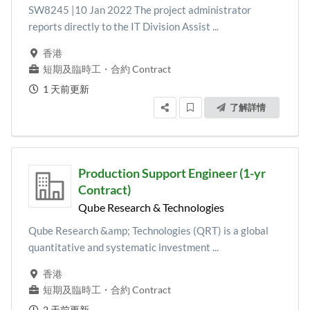
SW8245 |10 Jan 2022 The project administrator
reports directly to the IT Division Assist ...
香港
短期及臨時工
・
合約 Contract
1 天前更新
了解詳情
Production Support Engineer (1-yr
Contract)
Qube Research & Technologies
Qube Research &amp; Technologies (QRT) is a global
quantitative and systematic investment ...
香港
短期及臨時工
・
合約 Contract
2 天前更新