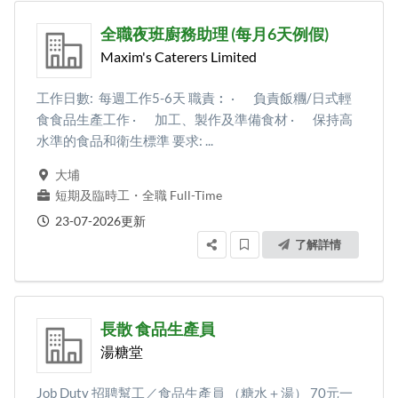
全職夜班廚務助理 (每月6天例假)
Maxim's Caterers Limited
工作日數: 每週工作5-6天 職責︰ · 負責飯糰/日式輕
食食品生產工作 · 加工、製作及準備食材 · 保持高
水準的食品和衛生標準 要求: ...
大埔
短期及臨時工
・
全職 Full-Time
23-07-2026更新
了解詳情
長散 食品生產員
湯糖堂
Job Duty 招聘幫工／食品生產員 （糖水＋湯） 70元一