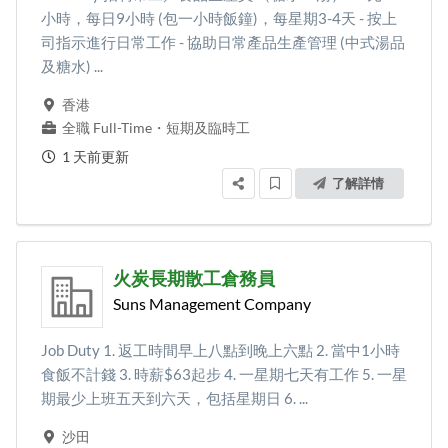
小時，每日9小時 (包一小時飯鐘)，每星期3-4天 - 按上
司指示進行日常工作 - 協助日常產品生產管理 (中式湯品
及糖水) ...
香港
全職 Full-Time
・
短期及臨時工
1 天前更新
了解詳情
火炭長期散工倉務員
Suns Management Company
Job Duty 1. 返工時間早上八點到晚上六點 2. 當中1小時
食飯不計錢 3. 時薪$63起步 4. 一星期七天有工作 5. 一星
期最少上班五天到六天，包括星期日 6. ...
沙田