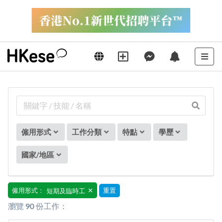
僱用形式
工作分類
特點
學歷
國家/地區
僱用形式：
重置
✕
短期及臨時工
瀏覽
90
份工作：