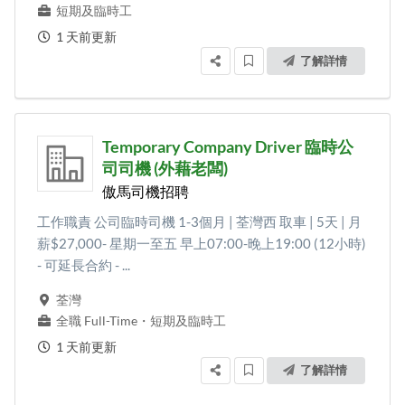
短期及臨時工
1 天前更新
了解詳情
Temporary Company Driver 臨時公
司司機 (外藉老闆)
傲馬司機招聘
工作職責 公司臨時司機 1-3個月 | 荃灣西 取車 | 5天 | 月
薪$27,000- 星期一至五 早上07:00-晚上19:00 (12小時)
- 可延長合約 - ...
荃灣
全職 Full-Time
・
短期及臨時工
1 天前更新
了解詳情