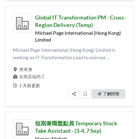
Global IT Transformation PM - Cross-
Region Delivery (Temp)
Michael Page International (Hong Kong)
Limited
Michael Page International (Hong Kong) Limited is
seeking an IT Transformation Lead to oversee ...
將軍澳
短期及臨時工
1 天前更新
了解詳情
短期兼職盤點員 Temporary Stock
Take Assistant - (3-4, 7 Sep)
Harvey Nichols