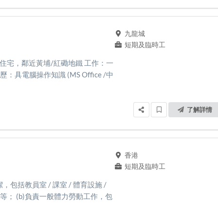
九龍城
短期及臨時工
務式住宅，鄰近黃埔/紅磡地鐵 工作：一
電腦操作知識 (MS Office /中
了解詳情
香港
短期及臨時工
，包括教員室 / 課室 / 體育設施 /
 停車場等； (b)負責一般體力勞動工作，包