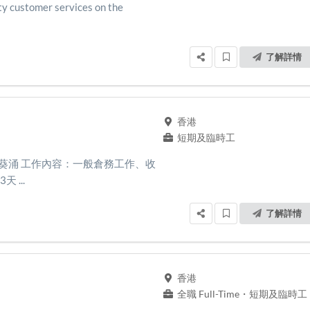
ity customer services on the
了解詳情
香港
短期及臨時工
區：葵涌 工作內容：一般倉務工作、收
...
了解詳情
香港
全職 Full-Time
・
短期及臨時工