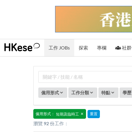
工作 JOBs
探索
專欄
社群
僱用形式
工作分類
特點
學歷
僱用形式：
重置
✕
短期及臨時工
瀏覽
92
份工作：