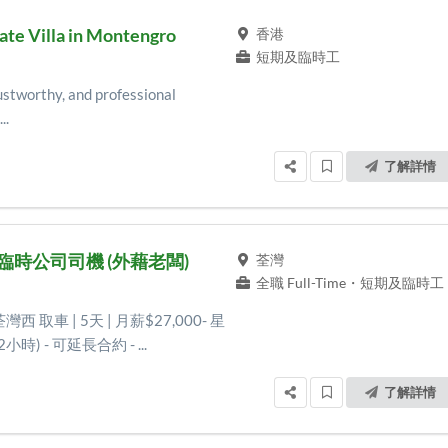
ate Villa in Montengro
香港
短期及臨時工
ustworthy, and professional
..
了解詳情
iver 臨時公司司機 (外藉老闆)
荃灣
全職 Full-Time
・
短期及臨時工
灣西 取車 | 5天 | 月薪$27,000- 星
小時) - 可延長合約 - ...
了解詳情