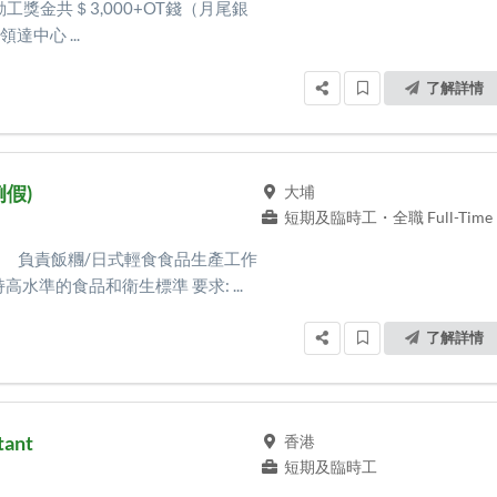
勤工獎金共＄3,000+OT錢（月尾銀
中心 ...
了解詳情
假)
大埔
短期及臨時工
・
全職 Full-Time
︰ · 負責飯糰/日式輕食食品生產工作
水準的食品和衛生標準 要求: ...
了解詳情
tant
香港
短期及臨時工