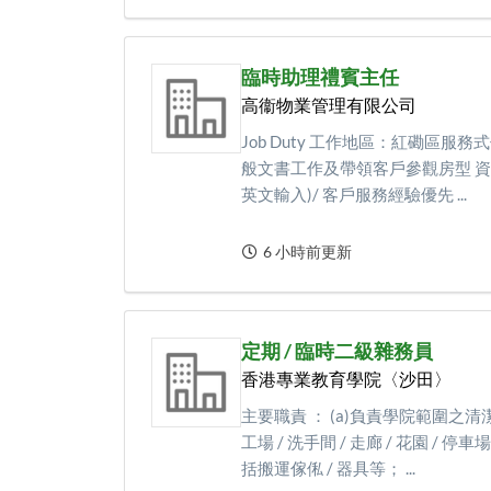
臨時助理禮賓主任
高衞物業管理有限公司
Job Duty 工作地區：紅磡區服
般文書工作及帶領客戶參觀房型 資歷：具
英文輸入)/ 客戶服務經驗優先 ...
6 小時前更新
定期 / 臨時二級雜務員
香港專業教育學院〈沙田〉
主要職責 ： (a)負責學院範圍之清潔
工場 / 洗手間 / 走廊 / 花園 /
括搬運傢俬 / 器具等； ...