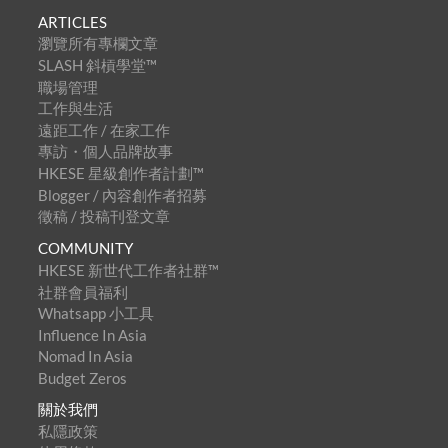
ARTICLES
瀏覽所有專欄文章
SLASH 斜槓學堂™
職場管理
工作與生活
遠距工作 / 在家工作
專訪・個人品牌故事
HKESE 星級創作者計劃™
Blogger / 內容創作者招募
徵稿 / 投稿刊登文章
COMMUNITY
HKESE 新世代工作者社群™
社群會員福利
Whatsapp 小工具
Influence In Asia
Nomad In Asia
Budget Zeros
關於我們
私隱政策