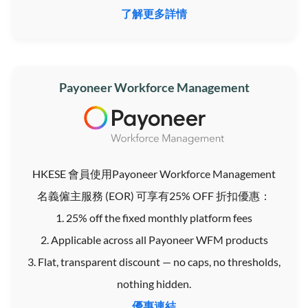
了解更多詳情
Payoneer Workforce Management
HKESE 會員使用Payoneer Workforce Management
名義僱主服務 (EOR) 可享有25% OFF 折扣優惠：
1. 25% off the fixed monthly platform fees
2. Applicable across all Payoneer WFM products
3. Flat, transparent discount — no caps, no thresholds,
nothing hidden.
優惠連結