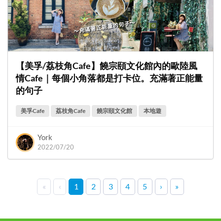
【美孚/荔枝角Cafe】饒宗頤文化館內的歐陸風
情Cafe｜每個小角落都是打卡位。充滿著正能量
的句子
美孚Cafe
荔枝角Cafe
饒宗頤文化館
本地遊
York
2022/07/20
«
‹
1
2
3
4
5
›
»