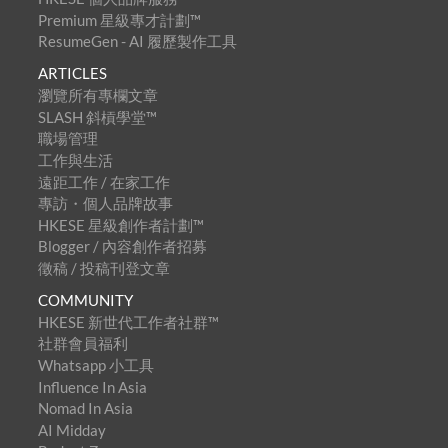
Premium 星級專才計劃™
ResumeGen - AI 履歷製作工具
ARTICLES
瀏覽所有專欄文章
SLASH 斜槓學堂™
職場管理
工作與生活
遠距工作 / 在家工作
專訪・個人品牌故事
HKESE 星級創作者計劃™
Blogger / 內容創作者招募
徵稿 / 投稿刊登文章
COMMUNITY
HKESE 新世代工作者社群™
社群會員福利
Whatsapp 小工具
Influence In Asia
Nomad In Asia
AI Midday