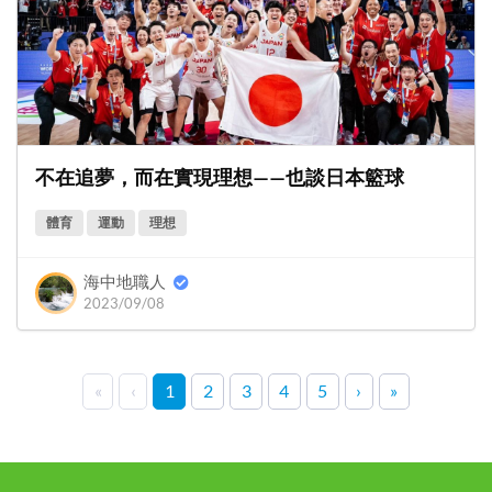
不在追夢，而在實現理想——也談日本籃球
體育
運動
理想
海中地職人
2023/09/08
«
‹
1
2
3
4
5
›
»