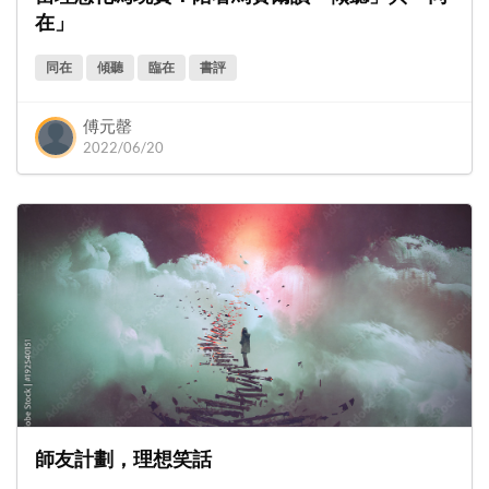
在」
同在
傾聽
臨在
書評
傅元罄
2022/06/20
師友計劃，理想笑話