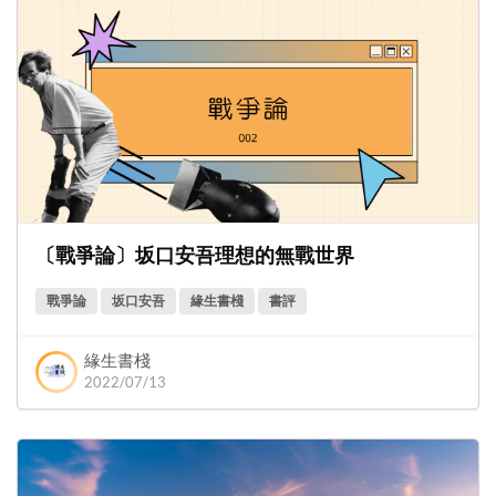
〔戰爭論〕坂口安吾理想的無戰世界
戰爭論
坂口安吾
緣生書棧
書評
緣生書棧
2022/07/13