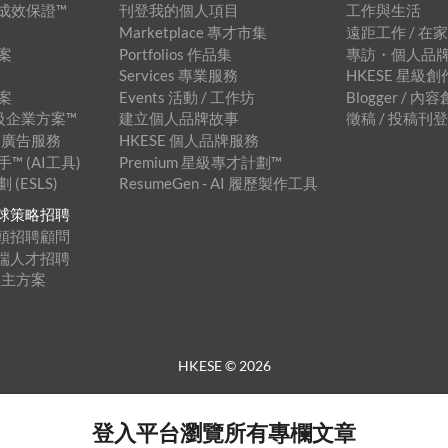
招聘成效保證™
刊登我的個人項目
工作與生活
Marketplace 專才市集
遠距工作 / 在
案
Portfolios 作品集
專訪・個人品
Services 專業服務
HKESE 星級
案
Events 活動 / 工作坊
Blogger / 
 星級企業方案™
建立個人品牌故事
徵稿 / 投稿刊
 橫幅廣告服務
HKESE 個人品牌服務
 (AI工具)
Premium 星級專才計劃™
(ESLS)
ResumeGen - AI 履歷製作工具
™ 全球策略招聘
™ 獵頭招聘顧問
™ 遠端人才招聘
僱主方案
HKESE ©
2026
登入平台瀏覽所有專欄文章