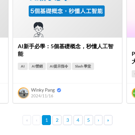
AI新手必學：5個基礎概念，秒懂人工智
能
AI
AI營銷
AI提示指令
Slash 學堂
Winky Pang
2024/11/16
«
‹
1
2
3
4
5
›
»