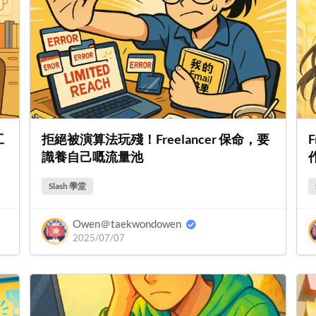
工
拒絕被演算法玩殘！Freelancer 保命，要
識養自己嘅流量池
Slash 學堂
Owen＠taekwondowen
2025/07/07