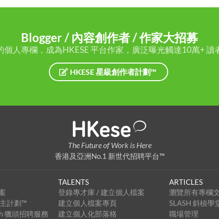
Blogger / 內容創作者 / 作家大招募
的個人專欄，成為HKESE 平台作家，廣泛曝光觸達10萬+ 讀
HKESE 星級創作者計劃™
The Future of Work is Here
香港及亞洲No.1 新世代招聘平台™
TALENTS
ARTICLES
案
登錄專才庫 / 建立個人檔案
瀏覽所有專欄
級僱主計劃™
建立個人檔案專頁
SLASH 斜槓學
arch 獵頭招聘服務
建立個人化部落格
職場管理