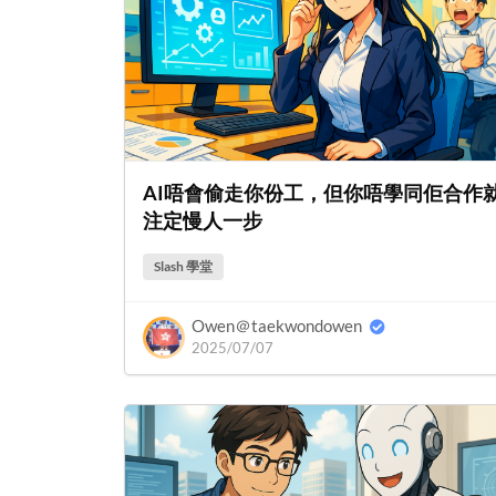
AI唔會偷走你份工，但你唔學同佢合作
注定慢人一步
Slash 學堂
Owen＠taekwondowen
2025/07/07