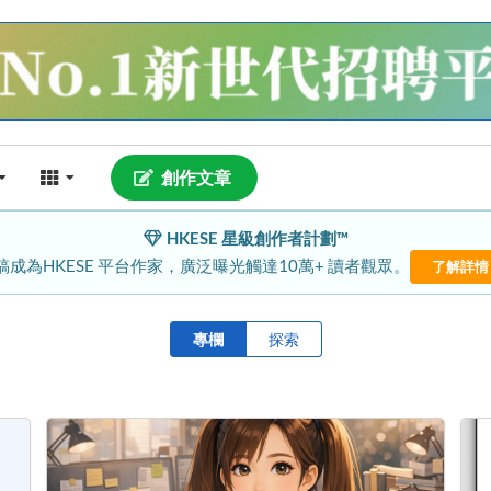
創作文章
HKESE 星級創作者計劃™
稿成為HKESE 平台作家，廣泛曝光觸達10萬+ 讀者觀眾。
了解詳情
專欄
探索