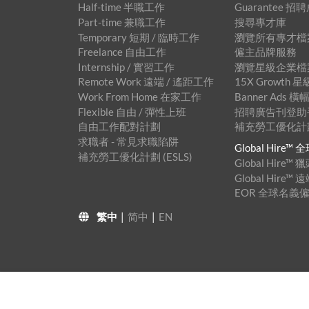
Half-time 半職工作
Guarantee 
Part-time 兼職工作
搜尋專才庫
Temporary 短期 / 臨時工作
瀏覽所有專才檔
Freelance 自由工作
僱主品牌服務
Internship / 實習工作
瀏覽星級企業檔
Remote Work 遠端 / 遙距工作
15X Growth
Work From Home 在家工作
Banner Ads
Flexible 自由 / 彈性上班
招聘廣告刊登助手™
自由工作配對計劃
補充勞工優化計劃 
求職者 - 常見求職陷阱
Global Hire
補充勞工優化計劃 (ESLS)
Global Hire
Global Hire
EOR 全球名義
繁中
|
简中
|
EN