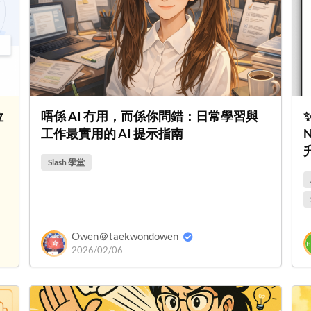
位
唔係 AI 冇用，而係你問錯：日常學習與
工作最實用的 AI 提示指南
Slash 學堂
Owen＠taekwondowen
2026/02/06