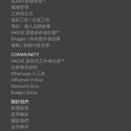
SLASH 斜槓學堂™
職場管理
工作與生活
遠距工作 / 在家工作
專訪・個人品牌故事
HKESE 星級創作者計劃™
Blogger / 內容創作者招募
徵稿 / 投稿刊登文章
COMMUNITY
HKESE 新世代工作者社群™
社群會員福利
Whatsapp 小工具
Influence In Asia
Nomad In Asia
Budget Zeros
關於我們
私隱政策
使用條款
關於我們
合作夥伴