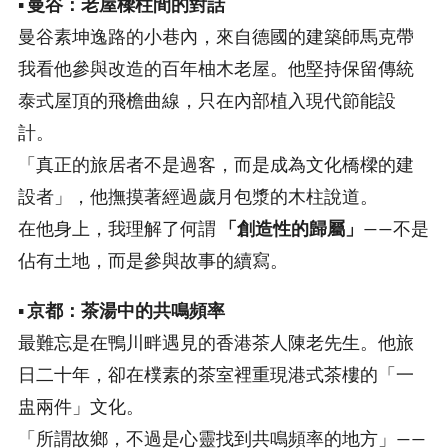
▪️
曼谷：老屋樑柱間的對話
曼谷素坤逸路的小巷內，來自德國的建築師馬克帶
我看他參與改造的百年柚木老屋。他堅持保留傳統
泰式屋頂的飛檐曲線，只在內部植入現代節能設
計。
「真正的旅居者不是過客，而是成為文化橋樑的建
設者」，他撫摸著經過歲月包漿的木柱說道。
在他身上，我理解了何謂
「創造性的歸屬」
——不是
佔有土地，而是參與故事的續寫。
▪️
京都：茶湯中的共鳴頻率
最難忘是在鴨川畔遇見的香港茶人陳老先生。他旅
日二十年，卻在樸素的茶室裡重現港式茶樓的「一
盅兩件」文化。
「所謂故鄉，不過是心靈找到共鳴頻率的地方」——