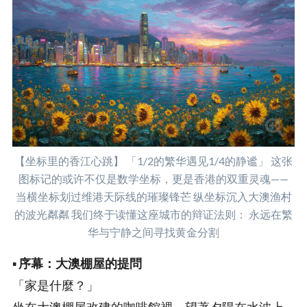
【坐标里的香江心跳】 「1/2的繁华遇见1/4的静谧」 这张
图标记的或许不仅是数学坐标，更是香港的双重灵魂——
当横坐标划过维港天际线的璀璨锋芒 纵坐标沉入大澳渔村
的波光粼粼 我们终于读懂这座城市的辩证法则： 永远在繁
华与宁静之间寻找黄金分割
▪️
序幕：大澳棚屋的提問
「家是什麼？」