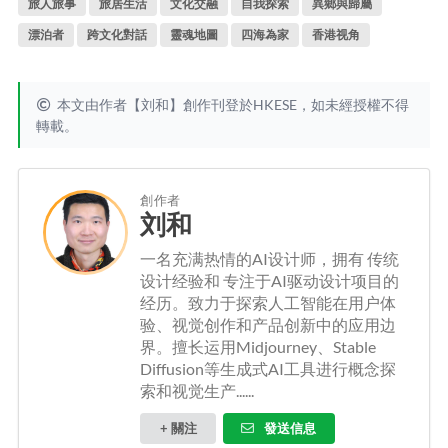
旅人旅事
旅居生活
文化交融
自我探索
異鄉與歸屬
漂泊者
跨文化對話
靈魂地圖
四海為家
香港视角
本文由作者【刘和】創作刊登於HKESE，如未經授權不得
轉載。
創作者
刘和
一名充满热情的AI设计师，拥有 传统
设计经验和 专注于AI驱动设计项目的
经历。致力于探索人工智能在用户体
验、视觉创作和产品创新中的应用边
界。擅长运用Midjourney、Stable
Diffusion等生成式AI工具进行概念探
索和视觉生产......
+ 關注
發送信息