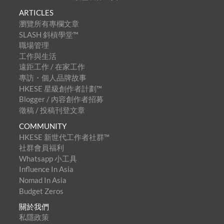
ARTICLES
瀏覽所有專欄文章
SLASH 斜槓學堂™
職場管理
工作與生活
遠距工作 / 在家工作
專訪・個人品牌故事
HKESE 星級創作者計劃™
Blogger / 內容創作者招募
徵稿 / 投稿刊登文章
COMMUNITY
HKESE 新世代工作者社群™
社群會員福利
Whatsapp 小工具
Influence In Asia
Nomad In Asia
Budget Zeros
關於我們
私隱政策