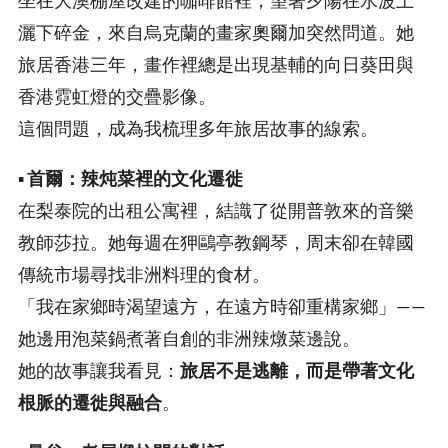
坐在大澳棚屋改建的咖啡館裡，望著夕陽在水波上
灑下碎金，來自烏克蘭的畫家奧爾加突然問道。她
旅居香港三年，畫作裡總是出現基輔的向日葵田與
香港霓虹燈的交疊影像。
這個問題，成為我梳理多年旅居故事的線索。
▪️
首爾：辣炖菜裡的文化遷徙
在梨泰院的出租公寓裡，結識了從開普敦來的音樂
教師莎拉。她每週在狎鷗亭教鋼琴，周末卻在韓國
傳統市場尋找非洲料理的食材。
「我在家鄉時渴望遠方，在遠方時卻重構家鄉」——
她邊用泡菜鍋煮著自創的非洲辣燉菜邊說。
她的故事讓我看見：
旅居不是逃離，而是帶著文化
根脈的遷徙與融合
。