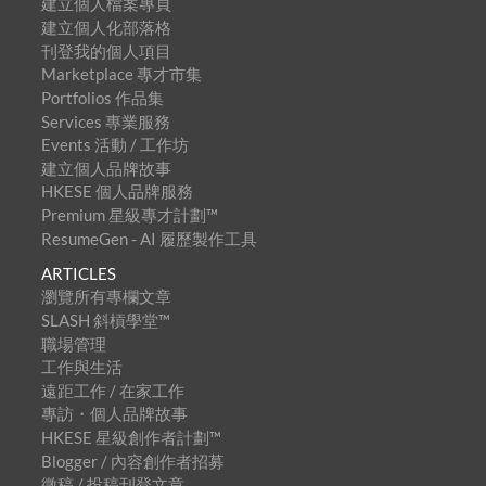
建立個人檔案專頁
建立個人化部落格
刊登我的個人項目
Marketplace 專才市集
Portfolios 作品集
Services 專業服務
Events 活動 / 工作坊
建立個人品牌故事
HKESE 個人品牌服務
Premium 星級專才計劃™
ResumeGen - AI 履歷製作工具
ARTICLES
瀏覽所有專欄文章
SLASH 斜槓學堂™
職場管理
工作與生活
遠距工作 / 在家工作
專訪・個人品牌故事
HKESE 星級創作者計劃™
Blogger / 內容創作者招募
徵稿 / 投稿刊登文章