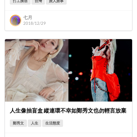
打工換宿
台灣
旅人旅事
七月
2018/12/29
人生像抽盲盒 縱連環不幸如鄭秀文也勿輕言放棄
鄭秀文
人生
生活態度