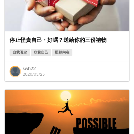
停止怪責自己・好嗎？送給你的三份禮物
自我否定
欣賞自己
照顧內在
swh22
2020/03/25