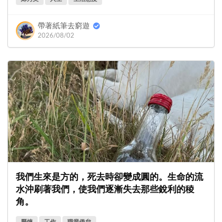
帶著紙筆去窮遊
2026/08/02
我們生來是方的，死去時卻變成圓的。生命的流
水沖刷著我們，使我們逐漸失去那些銳利的稜
角。
歷煉
工作
職業倦怠