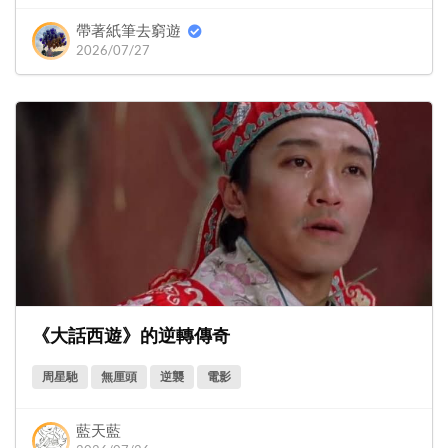
帶著紙筆去窮遊
2026/07/27
《大話西遊》的逆轉傳奇
周星馳
無厘頭
逆襲
電影
藍天藍