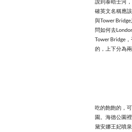
說到泰晤士河，
確英文名稱應該叫To
與Tower B
問如何去Londo
Tower Br
的，上下分為兩
吃的飽飽的，可
園。海德公園裡
黛安娜王妃噴泉