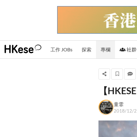
工作 JOBs
探索
專欄
社群
【HKES
童霏
童霏
+ 關注
2018/12/2