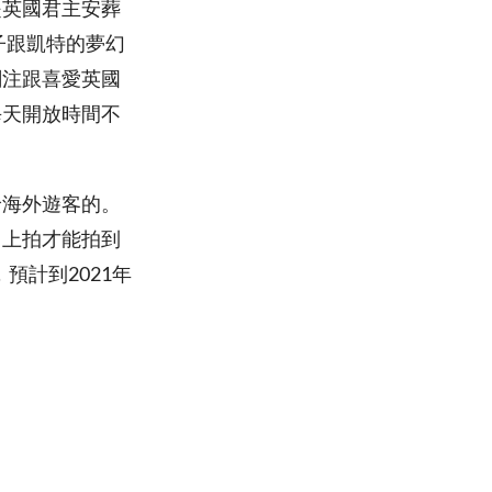
是英國君主安葬
子跟凱特的夢幻
關注跟喜愛英國
每天開放時間不
給海外遊客的。
向上拍才能拍到
預計到2021年