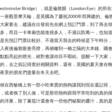
tminster Bridge），就是倫敦眼（London Eye）
一座觀景摩天輪，是英國為了慶祝2000年而興建的。倫
大家要去，建議在出發前先在網上預訂門票，到了再去
多，而且一卡車廂也能進很多人，不過以防萬一，也知
是先預訂門票比較好。不過當天我去的時候是下午時分
入夜後倫敦眼會亮燈，再俯瞰到一橋之隔的大本鐘、國
點點亮起的燈光，絕對會讓你目不暇給。提醒一下大家
的，去之前記得查好相關資料，還有，英國的夏天會在
夜景的朋友們盡量在冬天去吧。
候在西敏橋上有一部小吃車賣的熱狗讓我到現在還記得
，或者換了別人做，可是那些熱狗跟我平常吃到的真的
的洋蔥，除了蕃茄汁還會有一些他們秘製的醬汁，真的