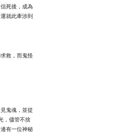
金信死後，成為
命運就此牽涉到
神求救，而鬼怪
看見鬼魂，並從
光，儘管不捨
身邊有一位神秘