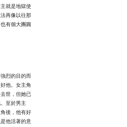
君主就是地獄使
無法再像以往那
終也有個大團圓
個強烈的目的而
討好他。女主角
經去世，但她已
吧。至於男主
主角後，他有好
就是他活著的意