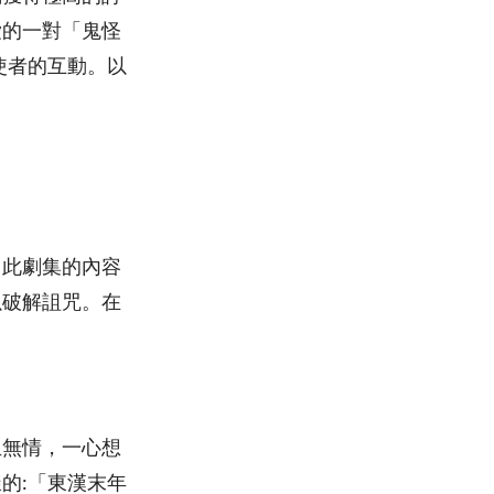
愛的一對「鬼怪
使者的互動。以
。此劇集的內容
以破解詛咒。在
血無情，一心想
的:「東漢末年