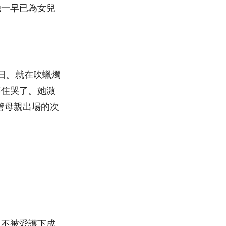
她一早已為女兒
日。就在吹蠟燭
不住哭了。她激
管母親出場的次
，不被愛護下成