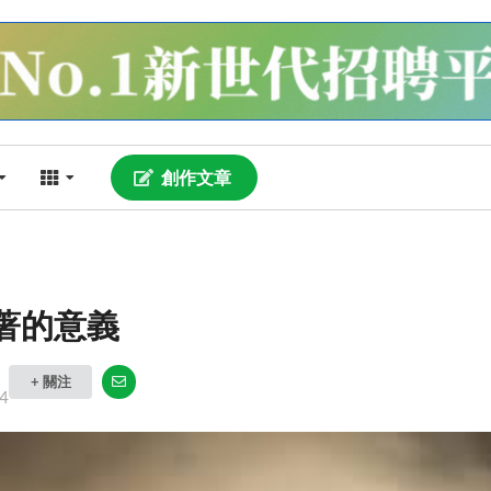
創作文章
著的意義
+ 關注
4