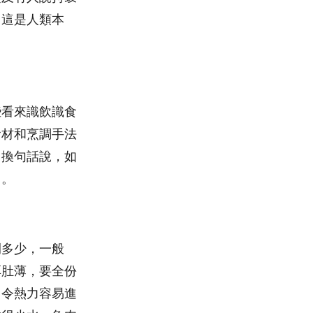
，這是人類本
些看來識飲識食
食材和烹調手法
。換句話說，如
了。
間多少，一般
厚肚薄，要全份
，令熱力容易進