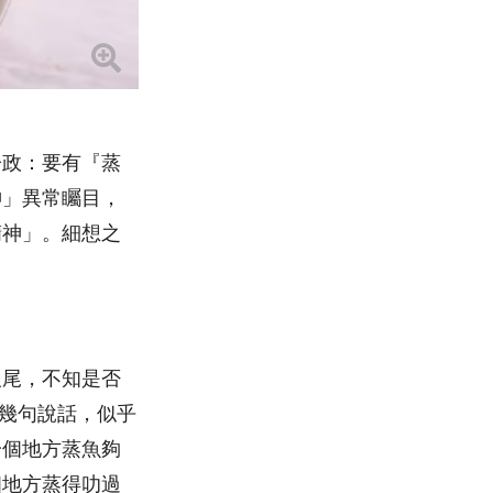
子政：要有『蒸
神」異常矚目，
精神」。細想之
沒尾，不知是否
幾句說話，似乎
一個地方蒸魚夠
個地方蒸得叻過