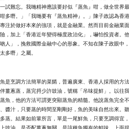
一試難忘。我哋精神應該要好似『蒸魚』咁，做全世界
咁多嘢。」「我哋要有『蒸魚精神』。」陳子政認為香
專注於做好本來的強項，就是金融業。然而目前金融業
險，加上「香港近年變得極度政治化」，嚇怕投資者。
啲人」，挽救國際金融中心的形象。不知在陳子政眼中
太多嘢」之屬。
魚是烹調方法簡單的菜餚，普遍廣東、香港人採用的方
伴薑蔥蒸，蒸完捋少許豉油，號稱「吊味提鮮」。以往
蒸魚，他的方法可謂更突顯蒸魚的精髓。他說蒸魚完全
、醬汁，只要蒸的時間至剛剛好，魚的美味自然出來。
多蒸。結果如前輩所言，單是一尾鮮魚，只要烹調得宜
上豉油、是否配薑蔥無關，是該種魚獨有的鮮味。上面