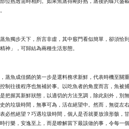
部位熟透需時相約。如果魚蒸得剛好熟，蒸後的碟只盛
。
蒸魚獨步天下，所言非虛，其中竅門看似簡單，卻須恰
精神」，可歸結為兩種生活形態。
，蒸魚成佳餚的第一步是選料務求新鮮，代表時機至關
控制往後程序也無補於事。以吃魚者的角度而言，魚被
是把握其新鮮狀態，以適切的方法烹調，除此刻外，別
史的垃圾時間，無事可為，活在絕望中。然而，無從左
表必然絕望？巧遇垃圾時間，個人是否就要放浪形骸，
時行樂，安逸至上，而是瞭解當下最該做的事，令每一