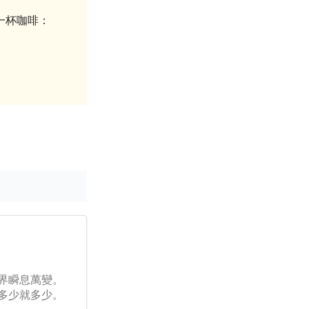
一杯咖啡：
界瞬息萬變。
做多少就多少。