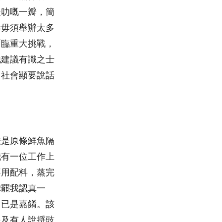
最叻嘅一瓣，簡
港毋須舉辦太多
面臨重大挑戰，
他建議有識之士
，社會顯要說話
法是原條鮮魚隔
我有一位工作上
不用配料，蒸完
聽罷我認真一
，已是嘉餚。該
提及有人說捋豉