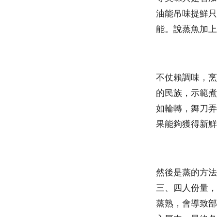
油能吊味提鮮只
能。說蒸魚加上
不仗賴調味，烹
的民族，示範煮
如輪轉，舞刀弄
果能夠獲得新鮮
然後是蒸的方法
三、四人份量，
蒸熟，會導致部