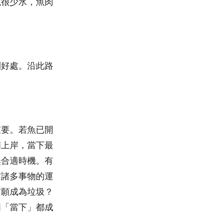
載很少水，魚肉
到好處。沿此路
重要。若魚已開
捕上岸，當下最
無合適時機。有
右諸多事物的運
甘願成為垃圾？
個「當下」都成