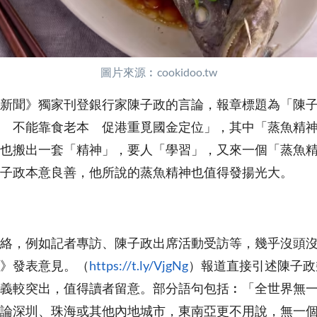
圖片來源︰cookidoo.tw
新聞》獨家刊登銀行家陳子政的言論，報章標題為「陳
 不能靠食老本 促港重覓國金定位」，其中「蒸魚精
也搬出一套「精神」，要人「學習」，又來一個「蒸魚
子政本意良善，他所說的蒸魚精神也值得發揚光大。
絡，例如記者專訪、陳子政出席活動受訪等，幾乎沒頭
》發表意見。（
https://t.ly/VjgNg
）報道直接引述陳子政
義較突出，值得讀者留意。部分語句包括︰「全世界無
論深圳、珠海或其他內地城市，東南亞更不用說，無一