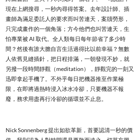
現在上網搜尋，一秒內尋得答案。去年設計師、插
畫師為滿足委託人的要求而叫苦連天，案牘勞形，
只完成畫作的一個角落；方今他們也叫苦連天，生
怕專業被 AI 取代。全人類每日每年節省了多少時
間？然後有誰大膽自言生活過得比以前幸福？無數
人依舊見縫插針，把日程排滿，一朝發現不妙，就
另撥一段時間靜觀（meditation），靜觀完的一刻又
迅即拿起手機了。不外乎每日把機器推至作業極
限，在即將過熱時浸入冰水冷卻，只要機器不報
廢，務求用盡再行冷卻的循環並不止息。
Nick Sonnenberg 提出如欲革新，首要認清一秒的價
值。我則認為人對時間還是要敬而遠之，切莫妄圖