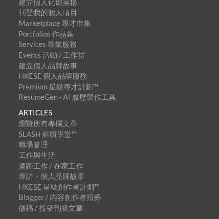
建立個人化部落格
刊登我的個人項目
Marketplace 專才市集
Portfolios 作品集
Services 專業服務
Events 活動 / 工作坊
建立個人品牌故事
HKESE 個人品牌服務
Premium 星級專才計劃™
ResumeGen - AI 履歷製作工具
ARTICLES
瀏覽所有專欄文章
SLASH 斜槓學堂™
職場管理
工作與生活
遠距工作 / 在家工作
專訪・個人品牌故事
HKESE 星級創作者計劃™
Blogger / 內容創作者招募
徵稿 / 投稿刊登文章