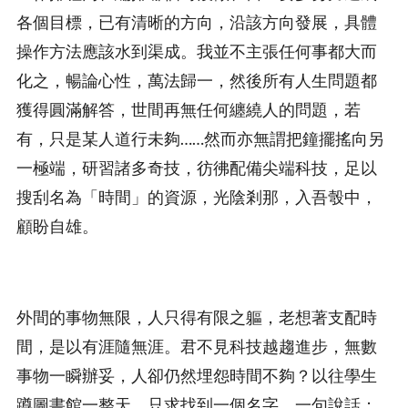
各個目標，已有清晰的方向，沿該方向發展，具體
操作方法應該水到渠成。我並不主張任何事都大而
化之，暢論心性，萬法歸一，然後所有人生問題都
獲得圓滿解答，世間再無任何纏繞人的問題，若
有，只是某人道行未夠……然而亦無謂把鐘擺搖向另
一極端，研習諸多奇技，彷彿配備尖端科技，足以
搜刮名為「時間」的資源，光陰剎那，入吾彀中，
顧盼自雄。
外間的事物無限，人只得有限之軀，老想著支配時
間，是以有涯隨無涯。君不見科技越趨進步，無數
事物一瞬辦妥，人卻仍然埋怨時間不夠？以往學生
蹲圖書館一整天，只求找到一個名字、一句說話；