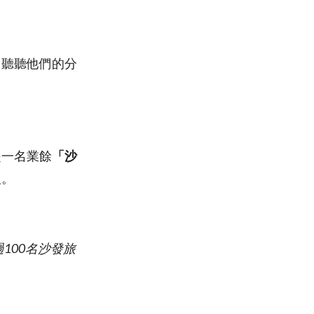
，聽聽他們的分
是一名業餘
「沙
人。
超過100名沙發旅