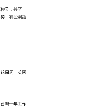
人聊天，甚至一
投契，有些則話
禮貌周周、英國
赴台灣一年工作