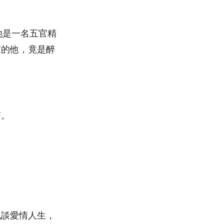
她是一名五官精
家的他，竟是醉
茶。
也談愛情人生，