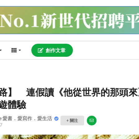
創作文章
路】 連假讀《他從世界的那頭來
遊體驗
love 愛書．愛寫作．愛生活
+ 關注
7