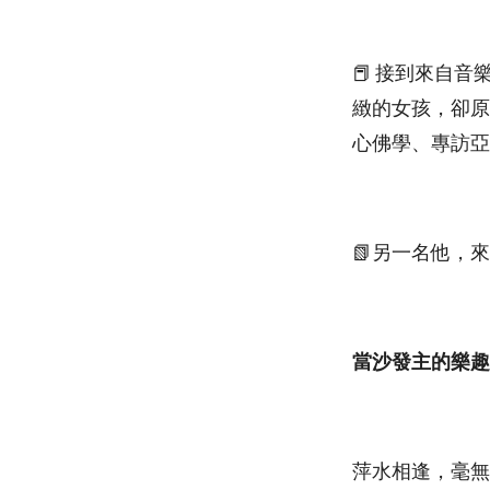
📕 接到來自
緻的女孩，卻原
心佛學、專訪亞
📗另一名他，
當沙發主的樂趣
萍水相逢，毫無