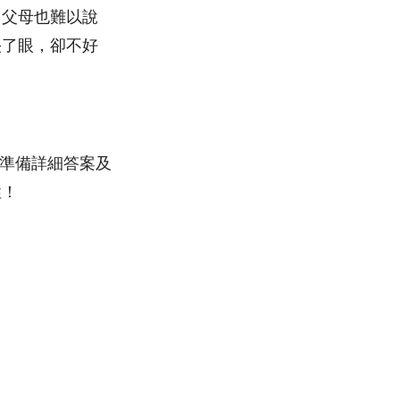
己父母也難以說
儍了眼，卻不好
夜準備詳細答案及
性！