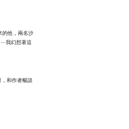
來的他，兩名沙
⋯⋯我幻想著這
假，和作者暢談