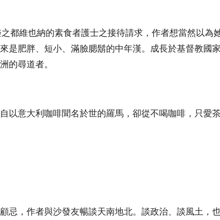
音樂之都維也納的素食者護士之接待請求，作者想當然以為
來是肥胖、短小、滿臉腮鬍的中年漢。成長於基督教國
洲的尋道者。
來自以意大利咖啡聞名於世的羅馬，卻從不喝咖啡，只愛
顧忌，作者與沙發友暢談天南地北。談政治、談風土，