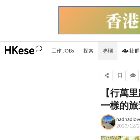
工作 JOBs
探索
專欄
社群
【行萬里
nadnadlove 愛
一樣的旅
書．愛寫作．愛生
活
nadnad
+ 關注
2023/12/2