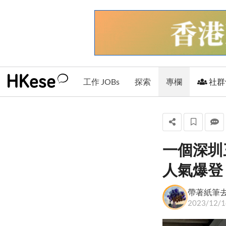
工作 JOBs
探索
專欄
社群
一個深圳三
帶著紙筆去窮遊
人氣爆登
+ 關注
帶著紙筆
2023/12/1