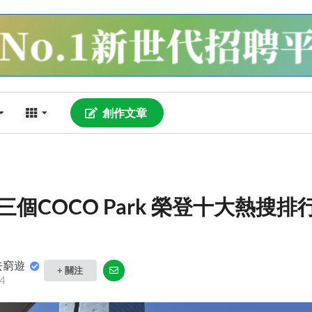
創作文章
個COCO Park 榮登十大熱搜排
去窮遊
+ 關注
4