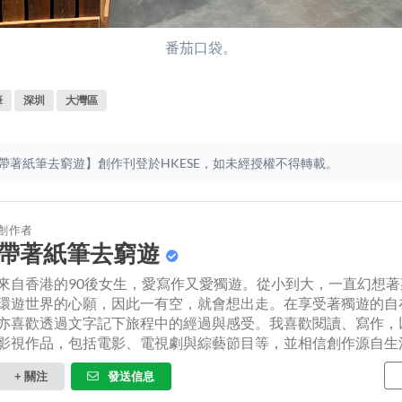
番茄口袋。
筆
深圳
大灣區
帶著紙筆去窮遊】創作刊登於HKESE，如未經授權不得轉載。
創作者
帶著紙筆去窮遊
來自香港的90後女生，愛寫作又愛獨遊。從小到大，一直幻想
環遊世界的心願，因此一有空，就會想出走。在享受著獨遊的自
亦喜歡透過文字記下旅程中的經過與感受。我喜歡閱讀、寫作，
影視作品，包括電影、電視劇與綜藝節目等，並相信創作源自生活...
+ 關注
發送信息