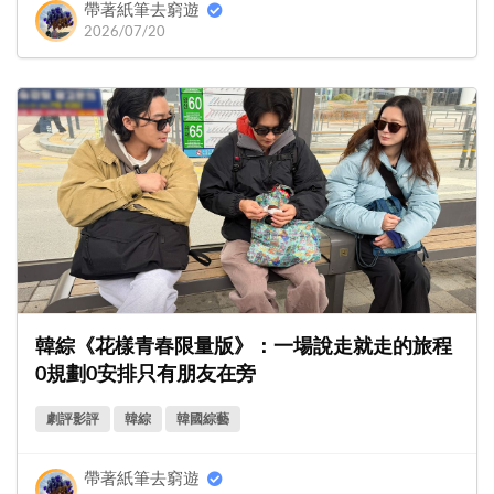
帶著紙筆去窮遊
2026/07/20
韓綜《花樣青春限量版》：一場說走就走的旅程
0規劃0安排只有朋友在旁
劇評影評
韓綜
韓國綜藝
帶著紙筆去窮遊