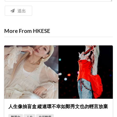
送出
More From HKESE
人生像抽盲盒 縱連環不幸如鄭秀文也勿輕言放棄