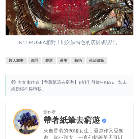
K11 MUSEA相對上則欠缺特色的店舖或設計。
旅人旅事
深圳
香港
商場
藝術
生活隨筆
本文由作者【帶著紙筆去窮遊】創作刊登於HKESE，如未
經授權不得轉載。
創作者
帶著紙筆去窮遊
來自香港的90後女生，愛寫作又愛獨
遊。從小到大，一直幻想著某天可以