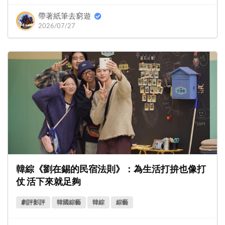
帶著紙筆去窮遊
2026/07/27
韓綜《劉在錫的民宿法則》：為生活打拚也像打
仗 活下來就足夠
劇評影評
韓國綜藝
韓綜
綜藝