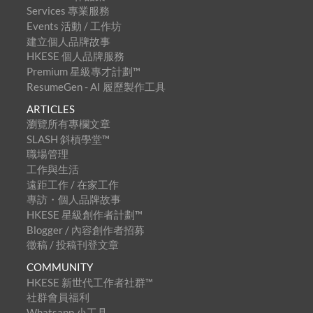
Services 專業服務
Events 活動 / 工作坊
建立個人品牌故事
HKESE 個人品牌服務
Premium 星級專才計劃™
ResumeGen - AI 履歷製作工具
ARTICLES
瀏覽所有專欄文章
SLASH 斜槓學堂™
職場管理
工作與生活
遠距工作 / 在家工作
專訪・個人品牌故事
HKESE 星級創作者計劃™
Blogger / 內容創作者招募
徵稿 / 投稿刊登文章
COMMUNITY
HKESE 新世代工作者社群™
社群會員福利
Whatsapp 小工具