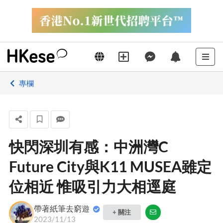
專欄
快閃深圳有感：中洲灣C
Future City與K11 MUSEA雖定
位相近 惟吸引力大相逕庭
帶著紙筆去窮遊
+ 關注
2023/11/13