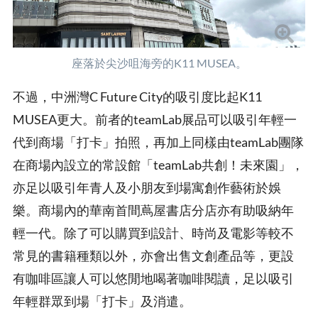
座落於尖沙咀海旁的K11 MUSEA。
不過，中洲灣C Future City的吸引度比起K11
MUSEA更大。前者的teamLab展品可以吸引年輕一
代到商場「打卡」拍照，再加上同樣由teamLab團隊
在商場內設立的常設館「teamLab共創！未來園」，
亦足以吸引年青人及小朋友到場寓創作藝術於娛
樂。商場內的華南首間蔦屋書店分店亦有助吸納年
輕一代。除了可以購買到設計、時尚及電影等較不
常見的書籍種類以外，亦會出售文創產品等，更設
有咖啡區讓人可以悠閒地喝著咖啡閱讀，足以吸引
年輕群眾到場「打卡」及消遣。