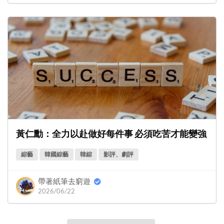
黃仁勳：全力以赴做好每件事 必須吃苦才能變強
綜藝
韓國綜藝
韓綜
影評、劇評
帶著紙筆去窮遊
2026/06/22