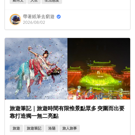
鄭秀文
人生
生活態度
帶著紙筆去窮遊
2026/08/02
旅遊筆記｜旅遊時間有限惟景點眾多 突圍而出要
靠打造獨一無二亮點
旅遊
旅遊筆記
洛陽
旅人旅事