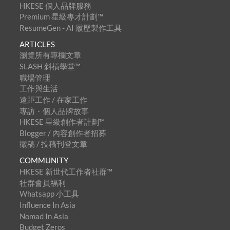
HKESE 個人品牌服務
Premium 星級專才計劃™
ResumeGen - AI 履歷製作工具
ARTICLES
瀏覽所有專欄文章
SLASH 斜槓學堂™
職場管理
工作與生活
遠距工作 / 在家工作
專訪・個人品牌故事
HKESE 星級創作者計劃™
Blogger / 內容創作者招募
徵稿 / 投稿刊登文章
COMMUNITY
HKESE 新世代工作者社群™
社群會員福利
Whatsapp 小工具
Influence In Asia
Nomad In Asia
Budget Zeros