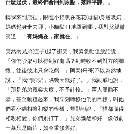
什麼起伏，最終都會回到原點，落歸平靜
。」
轉瞬來到店裡，眼瞧小貓趴在花花(母貓)身邊吸奶，
媽媽起身走去哪，小貓黏TT地跟到哪，我對父親微
笑道，「
有媽媽在，家就在
。」
突然兩兄弟(侄子)起了衝突，我緊急勸阻放話說，
「你們吵架可以得到好處嗎？到時收不到對方的關
懷，往後彼此只會吃虧。」阿泰(哥哥)不以為然地
說，「我們吵架，隔幾天就好了。」我勸戒地說，
「那是弟弟寬容大度，不予計較。」兩人屢勸不
聽，甚至動粗起來，我立刻轉移他們的目標，叫他
們看小貓相擁和樂的模樣，規勸地說，「貓都懂得
相親相愛，你們別打了。」兄弟斷然和好，像似前
一幕只是斷片，如今重修舊好。