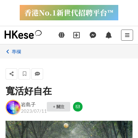
專欄
寬活好自在
岩島子
+ 關注
2023/07/11