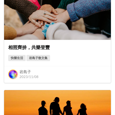
相照齊拚，共樂登豐
快樂生活
岩島子散文集
岩島子
2023/11/08