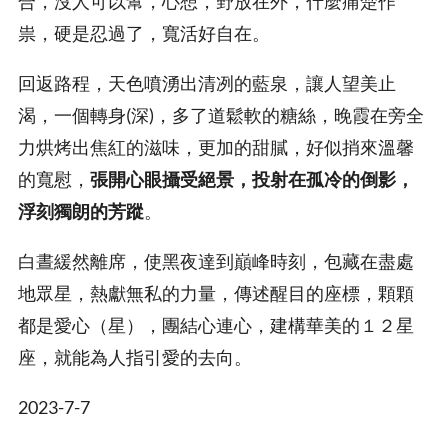
合，沒人可以幫，心想，野放在外，什麼痛楚作
祟，硬是忍過了，寬活好自在。
回返路程，天色噴湧出清冽的藍泉，讓人望美止
渴，一個轉身(深)，多了道鬆軟的糖絲，晚霞在旁全
力烘烤出焦紅的滋味，更加的甜膩，好似捎來溫馨
的寬慰，
張開心眼攝受絕景，投射在孤冷的倒影，
浮刻獨朗的芳蹤
。
白晝緩然離席，使黑夜達到巔峰時刻，包藏在盡處
地眾星，熱獻無私的力量，傳述醒目的座標，顆顆
都是愛心（星），團結心連心，建構華美的１２星
座，就能為人指引愛的去向。
2023-7-7