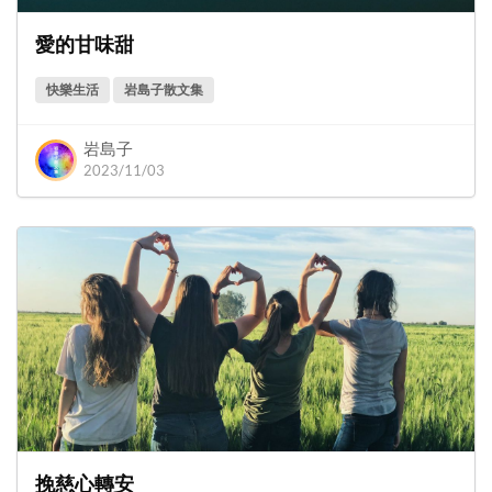
愛的甘味甜
快樂生活
岩島子散文集
岩島子
2023/11/03
挽慈心轉安