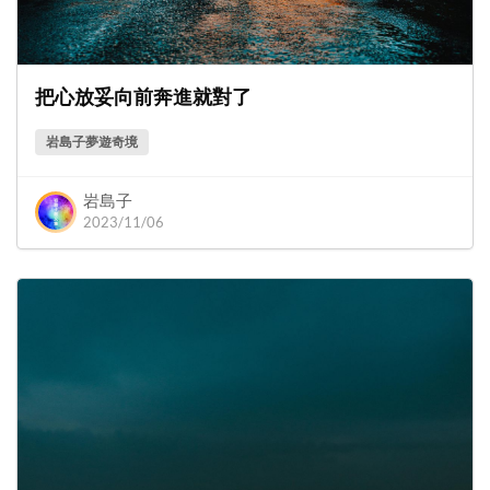
把心放妥向前奔進就對了
岩島子夢遊奇境
岩島子
2023/11/06