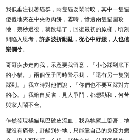
我低垂注視著貓群，兩隻貓耍鬧啃咬，其中一隻貓
傻傻地夾在中央做肉餅，霎時，慘遭兩隻貓圍攻
牠，幾秒過後，就散場了，回復最初的原樣，頃刻
間陷入思考，
許多波折動亂，從心中紓緩，人也僖
樂僩兮
。
哥哥疾步走向我，示意要我留意，「小心踩到底下
的小貓。」兩個侄子同時警示我，「還有另一隻別
踩到。」我立時對他們說，「你們也不要互踩對方
的心。」我暗自反省，見人爭鬥，都想勸和，何苦
與家人鬧不合。
乍然發現橘貓尾巴破皮流血，我為牠擦上藥膏，牠
都沒有痛覺，野貓到外地，只能靠自己的免疫力癒