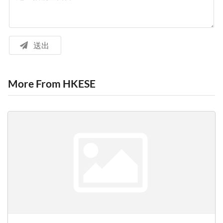
送出
More From HKESE