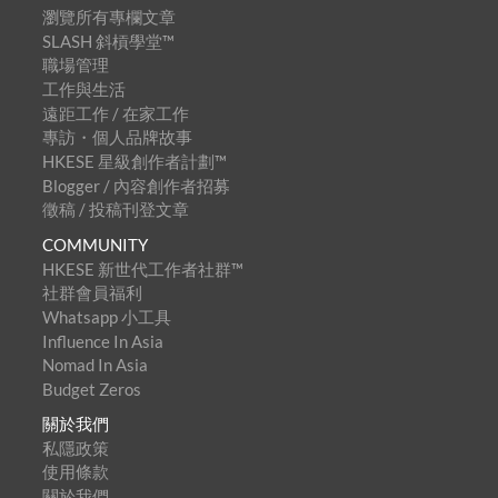
瀏覽所有專欄文章
SLASH 斜槓學堂™
職場管理
工作與生活
遠距工作 / 在家工作
專訪・個人品牌故事
HKESE 星級創作者計劃™
Blogger / 內容創作者招募
徵稿 / 投稿刊登文章
COMMUNITY
HKESE 新世代工作者社群™
社群會員福利
Whatsapp 小工具
Influence In Asia
Nomad In Asia
Budget Zeros
關於我們
私隱政策
使用條款
關於我們