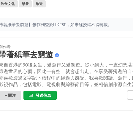
飲食文化
早餐
旅遊
帶著紙筆去窮遊】創作刊登於HKESE，如未經授權不得轉載。
創作者
帶著紙筆去窮遊
來自香港的90後女生，愛寫作又愛獨遊。從小到大，一直幻想
環遊世界的心願，因此一有空，就會想出走。在享受著獨遊的自
亦喜歡透過文字記下旅程中的經過與感受。我喜歡閱讀、寫作，
影視作品，包括電影、電視劇與綜藝節目等，並相信創作源自生活...
+ 關注
發送信息