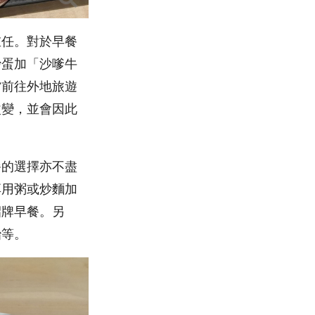
重任。對於早餐
炒蛋加「沙嗲牛
當前往外地旅遊
改變，並會因此
餐的選擇亦不盡
享用粥或炒麵加
招牌早餐。另
治等。