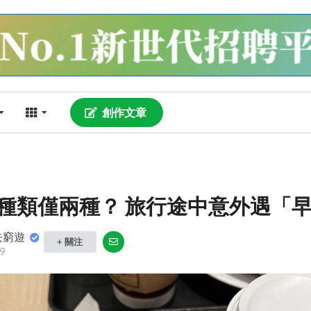
創作文章
種類僅兩種？ 旅行途中意外遇「
去窮遊
+ 關注
9