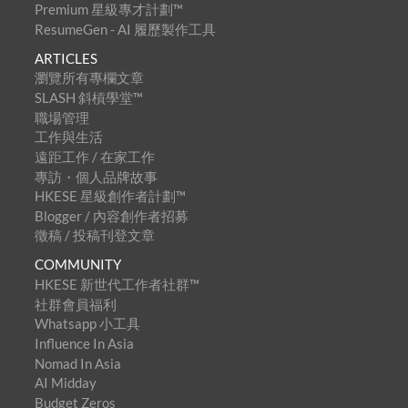
Premium 星級專才計劃™
ResumeGen - AI 履歷製作工具
ARTICLES
瀏覽所有專欄文章
SLASH 斜槓學堂™
職場管理
工作與生活
遠距工作 / 在家工作
專訪・個人品牌故事
HKESE 星級創作者計劃™
Blogger / 內容創作者招募
徵稿 / 投稿刊登文章
COMMUNITY
HKESE 新世代工作者社群™
社群會員福利
Whatsapp 小工具
Influence In Asia
Nomad In Asia
AI Midday
Budget Zeros