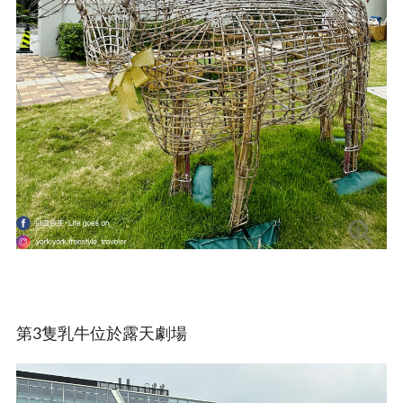
第3隻乳牛位於露天劇場