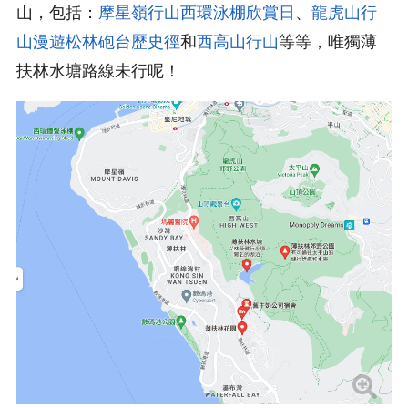
山，包括：
摩星嶺行山西環泳棚欣賞日
、
龍虎山行
山漫遊松林砲台歷史徑
和
西高山行山
等等，唯獨薄
扶林水塘路線未行呢！