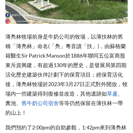
薄鳧林牧場前身是牛奶公司的牧場，以薄扶林的舊
稱「薄鳧林」命名(「鳧」粵音讀「扶」)，由蘇格蘭
籍醫生Sir Patrick Manson於1886年聯同五位富商股
東斥資興建，有超過130年的歷史，是發展局第四期
活化歷史建築伙伴計劃下的保育項目；經保育活化
後，薄鳧林牧場於2023年3月27日正式對外開放，牧
場內一些建築得到復修並改造，其他遺跡如
草蘆
、
糞池、
舊牛奶公司宿舍
等等仍然保留在薄扶林一帶
的山上！
我們預約了2:00pm的自助參觀，1:42pm來到薄鳧林