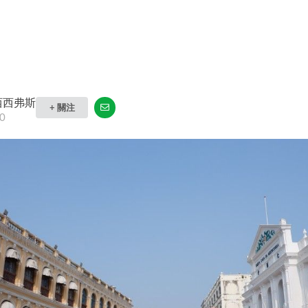
西西弗斯
+ 關注
0