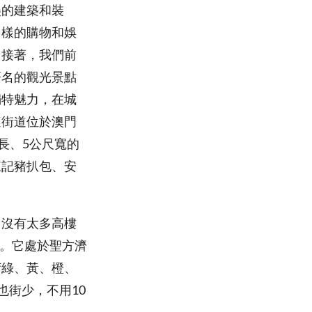
美的建築和裝
多樣的購物和娛
。接著，我們前
著名的觀光景點
獨特魅力，在城
這街道位於澳門
長、5公尺寬的
來記豬扒包、安
，沒有太多高樓
。它處於聖方濟
荷綠、黃、橙、
也街少，不用10