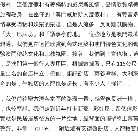
假村。這個度假村有著獨特的威尼斯風情，盡情欣賞精
旅程熱身。在氹仔的「澳門威尼斯人度假村」，有豐富
情享受購物和娛樂的樂趣，但是人流多，反而難以購物
「大三巴牌坊」和「議事亭前地」，這些地方是澳門最
錯過。我們更在這裡欣賞到葡式建築和澳門特色文化的
驗澳門傳統文化和宗教氛圍。接著，我們到了官也街，
，是澳門第一個行人專用區。根據數據看，只有115公尺
量出名的食店林立，例如，鉅記餅店、莫義雪糕、大利
奇的是，牛雜店的人龍也是超長，有不少人「掃街」。
，我們前往聖方濟各堂區的路環一帶，感覺像長洲一樣
，也較寧靜。我們走到近年打卡新寵—彩虹屋，留個倩影
實就是民居居所後方的一片空地，屋背面的牆壁塗上薄
整齊、非常「igable」。附近還有安德魯餅店，人龍較官