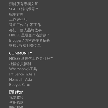
瀏覽所有專欄文章
SLASH 斜槓學堂™
職場管理
工作與生活
遠距工作 / 在家工作
專訪・個人品牌故事
HKESE 星級創作者計劃™
Blogger / 內容創作者招募
徵稿 / 投稿刊登文章
COMMUNITY
HKESE 新世代工作者社群™
社群會員福利
Whatsapp 小工具
Influence In Asia
Nomad In Asia
Budget Zeros
關於我們
私隱政策
使用條款
關於我們