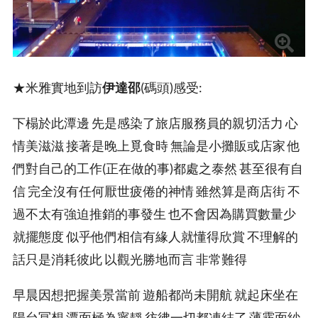
★米雅實地到訪
伊達邵
(碼頭)感受:
下榻於此潭邊 先是感染了旅店服務員的親切活力 心
情美滋滋 接著是晚上覓食時 無論是小攤販或店家 他
們對自己的工作(正在做的事)都處之泰然 甚至很有自
信 完全沒有任何厭世疲倦的神情 雖然算是商店街 不
過不太有強迫推銷的事發生 也不會因為購買數量少
就擺態度 似乎他們相信有緣人就懂得欣賞 不理解的
話只是消耗彼此 以觀光勝地而言 非常難得
早晨因想把握美景當前 遊船都尚未開航 就起床坐在
陽台冥想 潭面極為寧靜 彷彿一切都凍結了 薄霧面紗