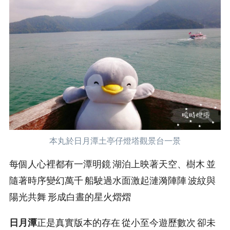
本丸於日月潭土亭仔燈塔觀景台一景
每個人心裡都有一潭明鏡 湖泊上映著天空、樹木 並
隨著時序變幻萬千 船駛過水面激起漣漪陣陣 波紋與
陽光共舞 形成白晝的星火熠熠
日月潭
正是真實版本的存在 從小至今遊歷數次 卻未