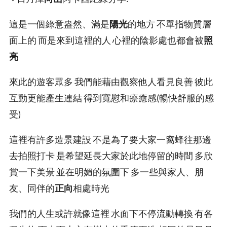
這是一個綠意盎然、滿是
陽光
的地方 不單指物質層
面上的 而是來到這裡的人 心裡的陰影處也都會被
照
亮
來此的遊客眾多 我們能藉由觀察他人看見良善 彼此
互動更能產生連結 得到寬慰和療癒感(暢快舒服的感
受)
這裡有許多造景建設 不是為了要大家一窩蜂往那邊
去拍照打卡 是希望延長大家於此地停留的時間 多欣
賞一下美景 並在明媚的氛圍下 多一些與家人、朋
友、同伴的
正向
相處時光
我們的人生或許就像這裡 水面下不停流動轉換 有各