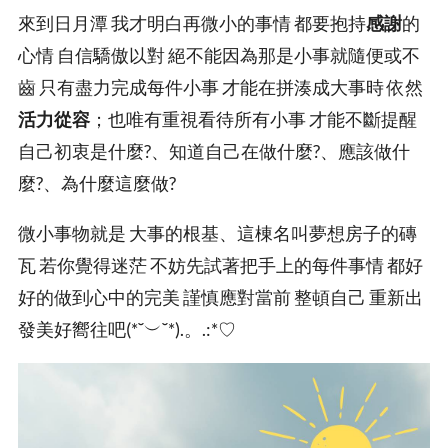
來到日月潭 我才明白再微小的事情 都要抱持
感謝
的
心情 自信驕傲以對 絕不能因為那是小事就隨便或不
齒 只有盡力完成每件小事 才能在拼湊成大事時 依然
活力從容
；也唯有重視看待所有小事 才能不斷提醒
自己初衷是什麼?、知道自己在做什麼?、應該做什
麼?、為什麼這麼做?
微小事物就是 大事的根基、這棟名叫夢想房子的磚
瓦 若你覺得迷茫 不妨先試著把手上的每件事情 都好
好的做到心中的完美 謹慎應對當前 整頓自己 重新出
發美好嚮往吧(*˘︶˘*).。.:*♡