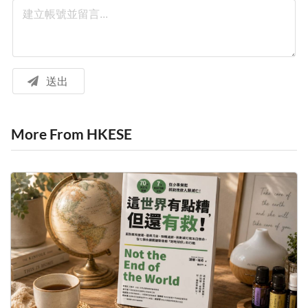
送出
More From HKESE