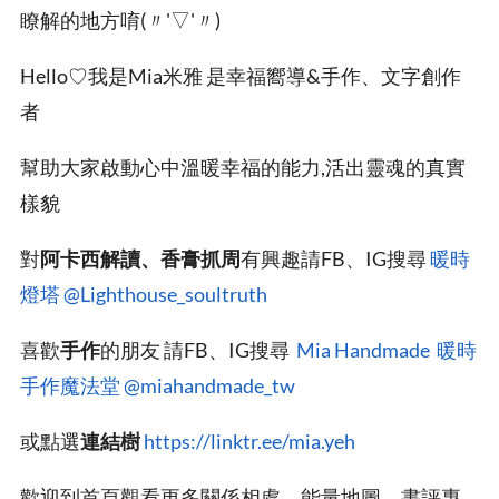
瞭解的地方唷(〃'▽'〃)
Hello♡我是Mia米雅 是幸福嚮導&手作、文字創作
者
幫助大家啟動心中溫暖幸福的能力,活出靈魂的真實
樣貌
對
阿卡西解讀、香膏抓周
有興趣請FB、IG搜尋
暖時
燈塔
@Lighthouse_soultruth
喜歡
手作
的朋友 請FB、IG搜尋
Mia Handmade 暖時
手作魔法堂
@miahandmade_tw
或點選
連結樹
https://linktr.ee/mia.yeh
歡迎到首頁觀看更多關係相處、能量地圖、書評專