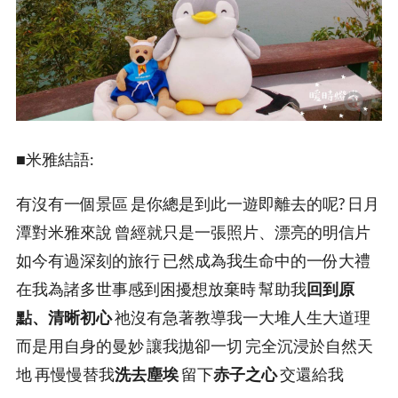
■米雅結語:
有沒有一個景區 是你總是到此一遊即離去的呢? 日月
潭對米雅來說 曾經就只是一張照片、漂亮的明信片
如今有過深刻的旅行 已然成為我生命中的一份大禮
在我為諸多世事感到困擾想放棄時 幫助我
回到原
點、清晰初心
祂沒有急著教導我一大堆人生大道理
而是用自身的曼妙 讓我拋卻一切 完全沉浸於自然天
地 再慢慢替我
洗去塵埃
留下
赤子之心
交還給我