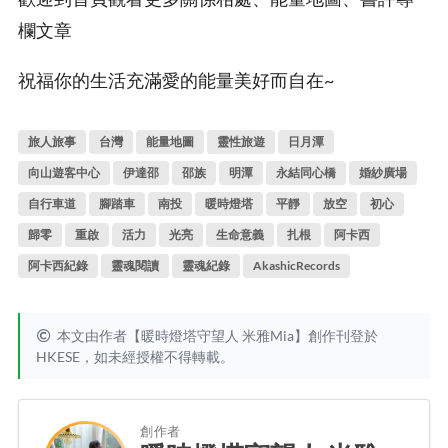
欄文章
祝福你的生活充滿愛的能量美好而自在~
旅人旅事
台灣
能量地圖
靈性旅遊
日月潭
向山遊客中心
伊達邵
邵族
明潭
永結同心橋
婚紗廣場
自行車道
腳踏車
南投
暖時燈塔
平靜
放空
初心
歸零
重啟
活力
光亮
生命意義
扎根
阿卡西
阿卡西紀錄
靈魂閱讀
靈魂紀錄
AkashicRecords
本文由作者【暖時燈塔守望人 米雅Mia】創作刊登於
HKESE，如未經授權不得轉載。
創作者