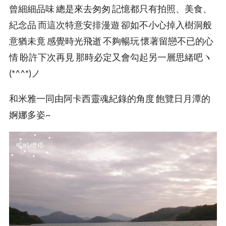
曾細細品味 總是來去匆匆 記憶都只有拍照、美食、
紀念品 而這次特意安排漫遊 卻如不小心掉入樹洞般
意猶未竟 感覺時光飛逝 不夠暢玩 懷著留戀不已的心
情 盼許下次再見 那時必定又會勾起另一層思緒吧ヽ
(*^^*)ノ
和米雅一同由阿卡西靈魂紀錄的角度 飽覽日月潭的
婀娜多姿~