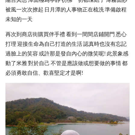
被風一次次撩起 日月潭的人事物正在梳洗 準備啟程
未知的一天
再次到商店街購買伴手禮 看到一間間店鋪開門 悉心
打理 迎接生命為自己打造的生活 認真時也沒有忘記
過臉上的笑容 或許那是發自內心的微笑呢! 此景象感
動了米雅 對於自己 不管是應該做或想要做的事情 都
必須勇敢自信、歡喜堅定才是啊!