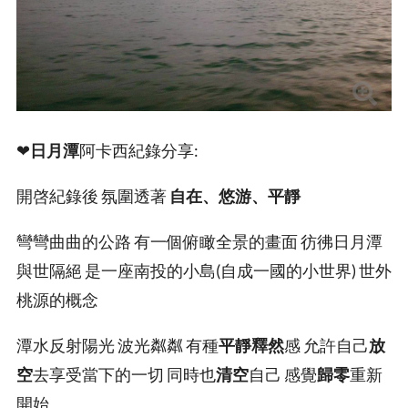
❤
日月潭
阿卡西紀錄分享:
開啓紀錄後 氛圍透著
自在、悠游、平靜
彎彎曲曲的公路 有一個俯瞰全景的畫面 彷彿日月潭
與世隔絕 是一座南投的小島(自成一國的小世界) 世外
桃源的概念
潭水反射陽光 波光粼粼 有種
平靜釋然
感 允許自己
放
空
去享受當下的一切 同時也
清空
自己 感覺
歸零
重新
開始