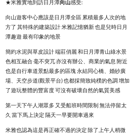
★米雅實地到訪日月潭
向山
感受:
向山遊客中心應該是日月潭全區 累積最多人次的地
方了 其特殊的建築設計 米雅記憶猶新 也是兒時日月
潭趣遊 最有印象的地景
簡約水泥與草皮設計 端莊俏麗 和日月潭青山綠水景
色相互融合 毫不突兀 亦沒有辦公、商業的氣息 附近
也是自行車道景點最多的區塊 永結同心橋、婚紗廣
場、天空步道(觀景平台) 也都採簡致純樸的色調 增加
了遊玩整體的豐富度 可沒有破壞自然的氣質美感
第一天下午人潮眾多 又受船班時間限制 無法停留太
久 當下馬上決定 隔天一早要開車過來
米雅也認為這是再正確不過的決定 除了上午人稍微