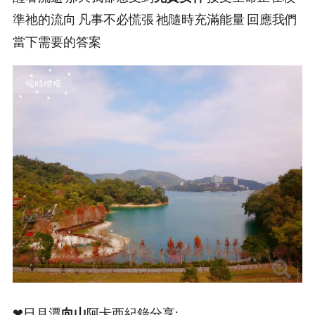
準祂的流向 凡事不必慌張 祂隨時充滿能量 回應我們
當下需要的答案
❤日月潭
向山
阿卡西紀錄分享: