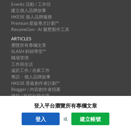
Events 活動 / 工作坊
建立個人品牌故事
HKESE 個人品牌服務
Premium 星級專才計劃™
ResumeGen - AI 履歷製作工具
ARTICLES
瀏覽所有專欄文章
SLASH 斜槓學堂™
職場管理
工作與生活
遠距工作 / 在家工作
專訪・個人品牌故事
HKESE 星級創作者計劃™
Blogger / 內容創作者招募
徵稿 / 投稿刊登文章
COMMUNITY
登入平台瀏覽所有專欄文章
HKESE 新世代工作者社群™
社群會員福利
登入
建立帳號
或
Whatsapp 小工具
Influence In Asia