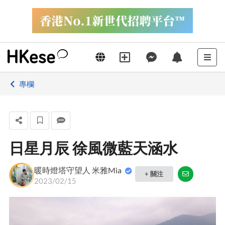
專欄
日星月辰 徐風微藍天涵水
暖時燈塔守望人 米雅Mia
+ 關注
2023/02/15