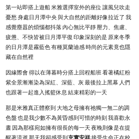
第一站即搭上遊船 米雅選擇室外的座位 讓風兒吹走
憂愁 身處日月潭中央 與大自然的距離好像拉近了 我
感覺塵囂的煩惱都抖落 內心無比平靜 壓力、焦慮、
疲憊、不快皆被日月潭平復 印象深刻的是 原來冬季
的日月潭是霧藍色 有種莫蘭迪感 時尚的元素竟也隱
藏在自然裡
因緣際會 得以在薄暮時分搭上回程船班 看著橘紅粉
紫全景漸漸染為深紅、深藍、灰 最後拉上黑幕 人們
也跟著一起進入搖籃休息 結束精彩的一天
那是米雅真正體察到 大地之母擁有祂獨一無二的調
色盤 也是我少數不為黃昏感到可惜的時刻 我喜歡永
晝 因為那樣宛如擁有很長的每一天 夜晚則像是在提
醒著流逝 那天我卻感受到
充實安祥
接受生命正在校