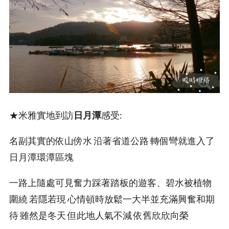
★米雅實地到訪
日月潭
感受:
名副其實的依山傍水 沿著省道公路 轉個彎就進入了
日月潭環潭區塊
一路上隨處可見奮力踩著踏板的遊客、碧水被植物
圍繞 若隱若現 心情頓時放鬆一大半並充滿興奮和期
待 雖然是冬天 但此地人氣不減 依舊欣欣向榮