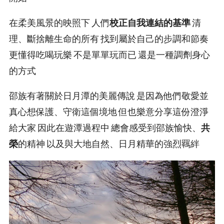
在柔美風景的映照下 人們
校正自我連結的基準
清
理、斷捨離生命的所有 找到屬於自己的步調和節奏
更懂得吃喝玩樂 不是單單玩而已 還是一種調劑身心
的方式
邵族有著關於日月潭的美麗傳說 是因為他們敬愛並
真心想保護、守衛這個境地 但也樂意分享這份澄淨
給大家 因此在遊潭過程中 總會感受到邵族愉快、
共
榮
的精神 以及與大地自然、日月精華的強烈羈絆