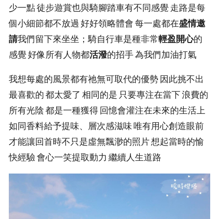
少一點 徒步遊賞也與騎腳踏車有不同感覺 走路是每
個小細節都不放過 好好領略體會 每一處都在
盛情邀
請
我們留下來坐坐；騎自行車是種非常
輕盈開心
的
感覺 好像所有人物都
活潑
的招手 為我們加油打氣
我想每處的風景都有祂無可取代的優勢 因此挑不出
最喜歡的 都太愛了 相同的是 只要專注在當下 浪費的
所有光陰 都是一種獲得 回憶會灌注在未來的生活上
如同香料給予提味、層次感滋味 唯有用心創造眼前
才能讓回首時不只是虛無飄渺的照片 想起當時的愉
快經驗 會心一笑提取動力 繼續人生道路