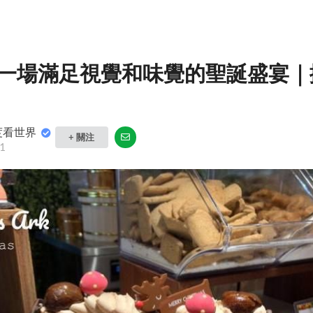
一場滿足視覺和味覺的聖誕盛宴｜
度看世界
+ 關注
1