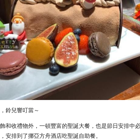
，鈴兒響叮當～
飾和收禮物外，一頓豐富的聖誕大餐，也是節日安排中
，安排到了挪亞方舟酒店吃聖誕自助餐。