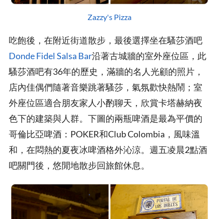
Zazzy's Pizza
吃飽後，在附近街道散步，最後選擇坐在騷莎酒吧
Donde Fidel Salsa Bar
沿著古城牆的室外座位區，此
騷莎酒吧有36年的歷史，滿牆的名人光顧的照片，
店內佳偶們隨著音樂跳著騷莎，氣氛歡快熱鬧；室
外座位區適合朋友家人小酌聊天，欣賞卡塔赫納夜
色下的建築與人群。下圖的兩瓶啤酒是最為平價的
哥倫比亞啤酒：POKER和Club Colombia，風味溫
和，在悶熱的夏夜冰啤酒格外沁涼。週五凌晨2點酒
吧關門後，悠閒地散步回旅館休息。