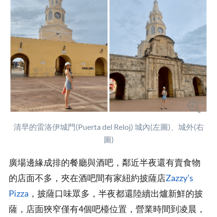
清早的雷洛伊城門(Puerta del Reloj) 城內(左圖)、城外(右
圖)
廣場邊緣成排的餐廳與酒吧，鄰近半夜還有賣食物
的店面不多，夾在酒吧間有家紐約披薩店
Zazzy’s
Pizza
，披薩口味眾多，半夜都還陸續出爐新鮮的披
薩，店面狹窄僅有4個吧檯位置，營業時間到凌晨，