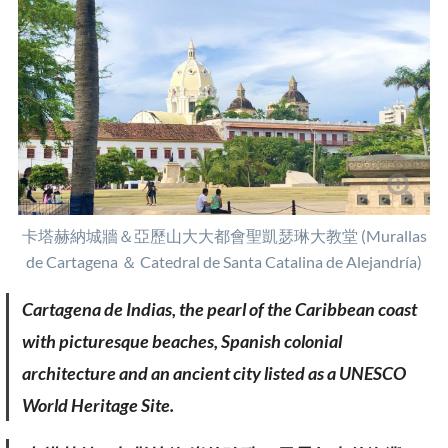
卡塔赫納城牆＆亞歷山大大都會聖凱瑟琳大教堂 (Murallas
de Cartagena ＆ Catedral de Santa Catalina de Alejandría)
Cartagena de Indias, the pearl of the Caribbean coast
with picturesque beaches, Spanish colonial
architecture and an ancient city listed as a UNESCO
World Heritage Site.