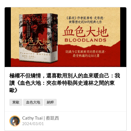
極權不但矯情，還喜歡用別人的血來暖自己：我
讀《血色大地：夾在希特勒與史達林之間的東
歐》
東歐
血色大地
納粹
Cathy Tsai | 蔡凱西
2024/03/01