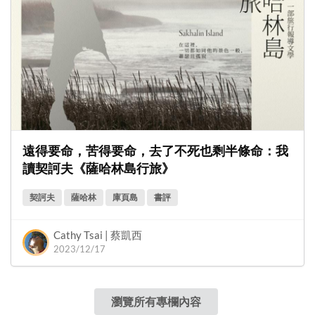
遠得要命，苦得要命，去了不死也剩半條命：我
讀契訶夫《薩哈林島行旅》
契訶夫
薩哈林
庫頁島
書評
Cathy Tsai | 蔡凱西
2023/12/17
瀏覽所有專欄內容