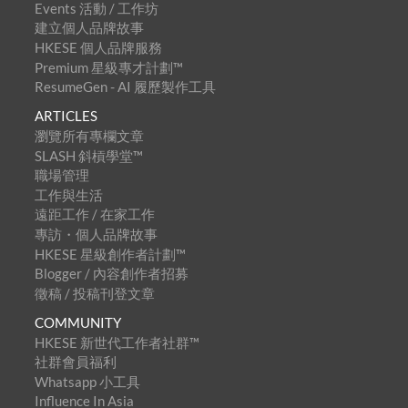
Events 活動 / 工作坊
建立個人品牌故事
HKESE 個人品牌服務
Premium 星級專才計劃™
ResumeGen - AI 履歷製作工具
ARTICLES
瀏覽所有專欄文章
SLASH 斜槓學堂™
職場管理
工作與生活
遠距工作 / 在家工作
專訪・個人品牌故事
HKESE 星級創作者計劃™
Blogger / 內容創作者招募
徵稿 / 投稿刊登文章
COMMUNITY
HKESE 新世代工作者社群™
社群會員福利
Whatsapp 小工具
Influence In Asia