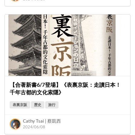
【合著新書6/7登場】《表裏京阪：走讀日本！
千年古都的文化索隱》
表裏京阪
歷史
旅行
Cathy Tsai | 蔡凱西
2024/06/08