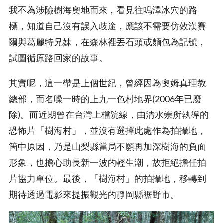
我不為涉險樹海奧地而來，看見往鳴澤冰穴的路
標，知道自己沒有誤入歧途，應該不需要仿效漢賽
爾與葛麗特兄妹，在森林裡丟石頭或麵包為記號，
試圖循原路回家的故事。
其實呢，這一帶是上個世紀，曾經因為奧姆真理教
總部，而名噪一時的上九一色村地界(2006年已廢
除)。而近期曾在台灣上檔院線，由清水崇所執導的
恐怖片「樹海村」，並沒有選擇此處作為拍攝地，
箇中原因，乃是山梨縣當局不願再加深樹海的負面
形象，也擔心助長新一波的輕生潮，故拒絕擔任拍
片協力單位。最後，「樹海村」的拍攝地，移轉到
期待透過電影來提振觀光的靜岡縣裾野市。