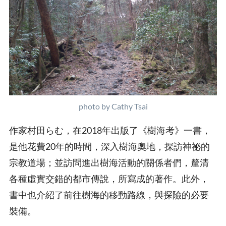
photo by Cathy Tsai
作家村田らむ，在2018年出版了《樹海考》一書，
是他花費20年的時間，深入樹海奧地，探訪神祕的
宗教道場；並訪問進出樹海活動的關係者們，釐清
各種虛實交錯的都市傳說，所寫成的著作。此外，
書中也介紹了前往樹海的移動路線，與探險的必要
裝備。