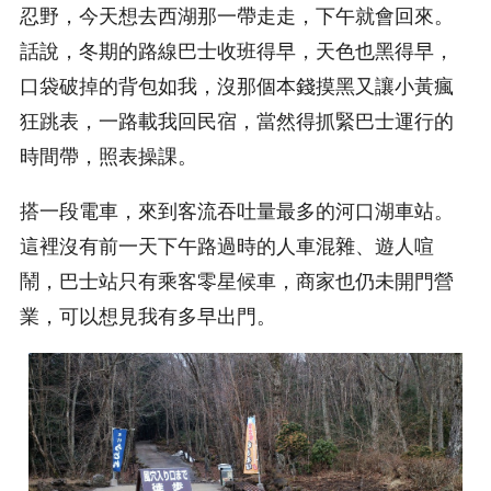
忍野，今天想去西湖那一帶走走，下午就會回來。
話說，冬期的路線巴士收班得早，天色也黑得早，
口袋破掉的背包如我，沒那個本錢摸黑又讓小黃瘋
狂跳表，一路載我回民宿，當然得抓緊巴士運行的
時間帶，照表操課。
搭一段電車，來到客流吞吐量最多的河口湖車站。
這裡沒有前一天下午路過時的人車混雜、遊人喧
鬧，巴士站只有乘客零星候車，商家也仍未開門營
業，可以想見我有多早出門。