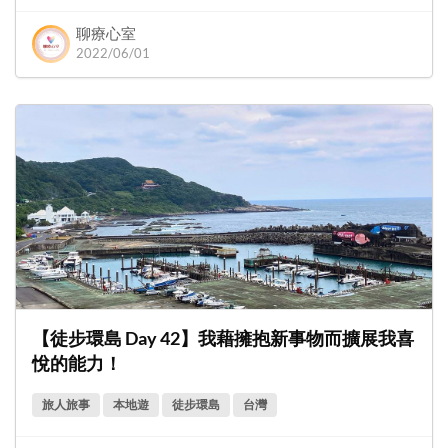
聊療心室
2022/06/01
【徒步環島 Day 42】我藉擁抱新事物而擴展我喜
悅的能力！
旅人旅事
本地遊
徒步環島
台灣