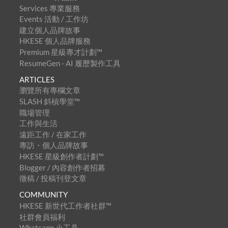
Services 專業服務
Events 活動 / 工作坊
建立個人品牌故事
HKESE 個人品牌服務
Premium 星級專才計劃™
ResumeGen - AI 履歷製作工具
ARTICLES
瀏覽所有專欄文章
SLASH 斜槓學堂™
職場管理
工作與生活
遠距工作 / 在家工作
專訪・個人品牌故事
HKESE 星級創作者計劃™
Blogger / 內容創作者招募
徵稿 / 投稿刊登文章
COMMUNITY
HKESE 新世代工作者社群™
社群會員福利
Whatsapp 小工具