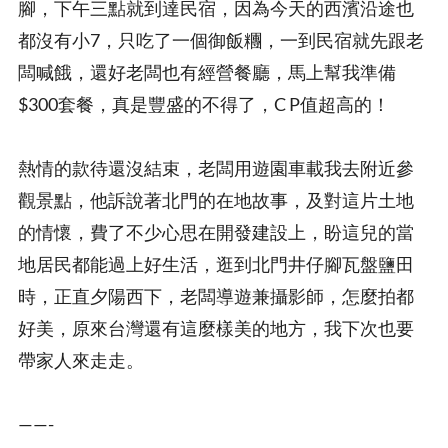
腳，下午三點就到達民宿，因為今天的西濱沿途也
都沒有小7，只吃了一個御飯糰，一到民宿就先跟老
闆喊餓，還好老闆也有經營餐廳，馬上幫我準備
$300套餐，真是豐盛的不得了，C P值超高的！
熱情的款待還沒結束，老闆用遊園車載我去附近參
觀景點，他訴說著北門的在地故事，及對這片土地
的情懷，費了不少心思在開發建設上，盼這兒的當
地居民都能過上好生活，逛到北門井仔腳瓦盤鹽田
時，正直夕陽西下，老闆導遊兼攝影師，怎麼拍都
好美，原來台灣還有這麼樣美的地方，我下次也要
帶家人來走走。
——-