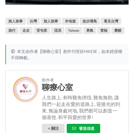
旅人旅事
台灣
旅人旅事
本地遊
徒步環島
看見台灣
旅行
走走
背包客
流浪
Taiwan
勇氣
冒險
覺醒
本文由作者【聊療心室】創作刊登於HKESE，如未經授權
不得轉載。
創作者
聊療心室
人生路上, 有時難免徬徨, 難免無助, 讓
我們一起走在愛的道路上, 迎接光的到
來, 無論身處何地, 我們都可以創造一
個喜悅. 和平與愛的世界!
+ 關注
發送信息