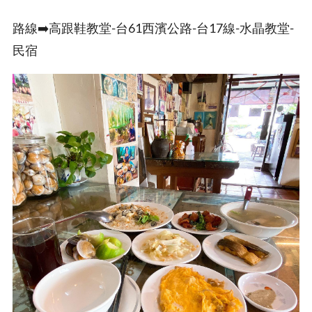
路線➡️高跟鞋教堂-台61西濱公路-台17線-水晶教堂-
民宿