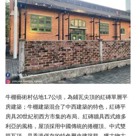
牛棚藝術村佔地1.7公頃，為鋪瓦尖頂的紅磚單層平
房建築；牛棚建築混合了中西建築的特色，紅磚平
房具20世紀初西方市集的布局、紅磚牆具西式維多
利亞的風格，屋頂採用中國傳統的捲棚頂、中式雙
筒瓦頂，是香港僅存的特色歷史建築群，獲古物古