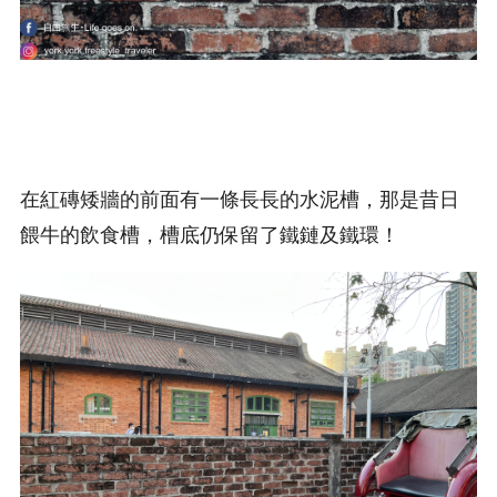
在紅磚矮牆的前面有一條長長的水泥槽，那是昔日
餵牛的飲食槽，槽底仍保留了鐵鏈及鐵環！