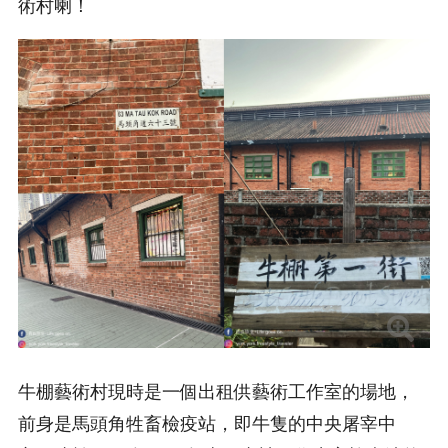
術村喇！
牛棚藝術村現時是一個出租供藝術工作室的場地，
前身是馬頭角牲畜檢疫站，即牛隻的中央屠宰中