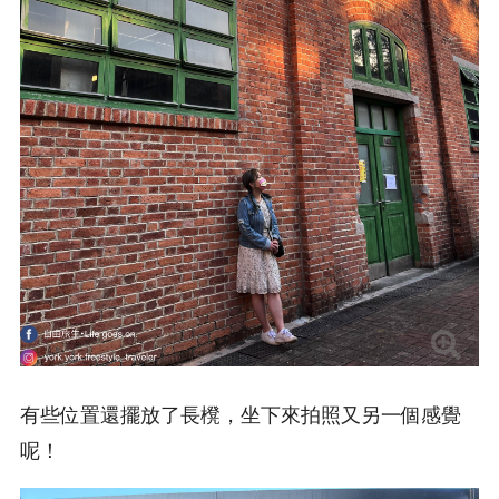
有些位置還擺放了長櫈，坐下來拍照又另一個感覺
呢！