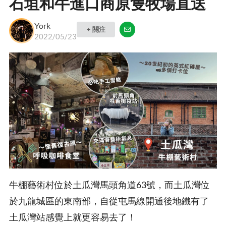
石垣和牛進口商原隻牧場直送
York
+ 關注
2022/05/23
牛棚藝術村位於土瓜灣馬頭角道63號，而土瓜灣位
於九龍城區的東南部，自從屯馬線開通後地鐵有了
土瓜灣站感覺上就更容易去了！