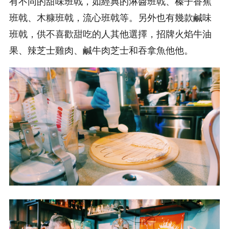
有不同的甜味班戟，如經典的淋醬班戟、榛子香蕉
班戟、木糠班戟，流心班戟等。另外也有幾款鹹味
班戟，供不喜歡甜吃的人其他選擇，招牌火焰牛油
果、辣芝士雞肉、鹹牛肉芝士和吞拿魚他他。