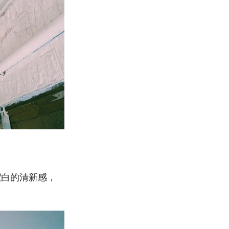
潔白的清新感，
。