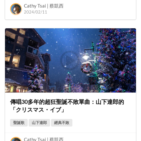
Cathy Tsai | 蔡凱西
2024/02/11
傳唱30多年的超狂聖誕不敗單曲：山下達郎的
「クリスマス・イブ」
聖誕歌
山下達郎
經典不敗
Cathy Tsai | 蔡凱西