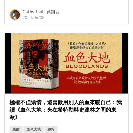
Cathy Tsai | 蔡凱西
2024/06/08
極權不但矯情，還喜歡用別人的血來暖自己：我
讀《血色大地：夾在希特勒與史達林之間的東
歐》
東歐
血色大地
納粹