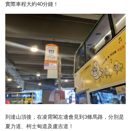
實際車程大約40分鐘！
到達山頂後，在凌霄閣左邊會見到3條馬路，分別是
夏力道、柯士甸道及盧吉道！