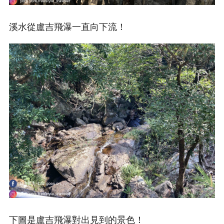
溪水從盧吉飛瀑一直向下流！
下圖是盧吉飛瀑對出見到的景色！