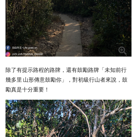
除了有提示路程的路牌，還有鼓勵路牌「未知前行
幾多里 山形傳意鼓勵你」，對初級行山者來說，鼓
勵真是十分重要！