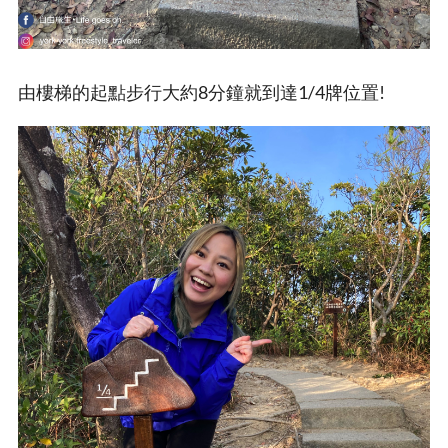
由樓梯的起點步行大約8分鐘就到達1/4牌位置!