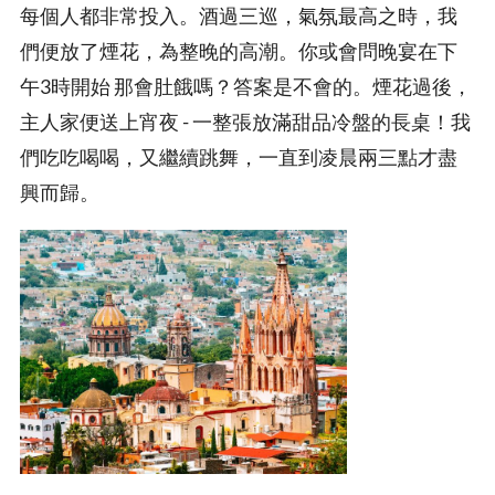
每個人都非常投入。酒過三巡，氣氛最高之時，我
們便放了煙花，為整晚的高潮。你或會問晚宴在下
午3時開始 那會肚餓嗎？答案是不會的。煙花過後，
主人家便送上宵夜 - 一整張放滿甜品冷盤的長桌！我
們吃吃喝喝，又繼續跳舞，一直到凌晨兩三點才盡
興而歸。