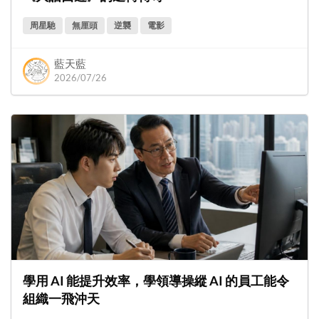
周星馳
無厘頭
逆襲
電影
藍天藍
2026/07/26
學用 AI 能提升效率，學領導操縱 AI 的員工能令
組織一飛沖天