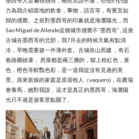
墨西哥人普遍很熱情，雖然言語不通，但他們仍盡
力為我介紹當地的飲食，事物，語言等，有賓至如
歸的感覺。之前對墨西哥的印象就是海灘陽光，而
San Miguel de Allende這個城市感覺不”墨西哥” , 這座
古城在墨西哥的北部，我7月去的時候天氣有點清
冷，早晚需要披一件薄外套。古城依山而建 ，有石
春路圍繞著， 房屋都是兩三層的，髹上粉紅色，黃
色，橙色等鮮豔色彩，是一道我從沒有見過的美
景。原來新娘的家庭是原居牧人（vaquero)，在農場
會養馬，她對我說，這才是真正的墨西哥，海灘陽
光只不過是遊客景點罷了。