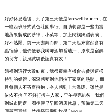
好好休息過後，到了第三天便是farewell brunch，在
一幢西班牙式黃色莊園舉行。自助餐都是一些由當
地蔬果製成的沙律，小菜等，加上民族舞蹈表演，
好不熱鬧。前一天盡興而歸，第二天起來當然會有
點宿醉，他們便教我喝啤酒加番茄汁，原來是宿醉
的良方，親身試驗後認真有效！
婚禮到這裡大致結束，我很慶幸有機會去參與這樣
特別的婚禮，深深感受到他們拉丁家庭的熱鬧， 而
且每個人不吝嗇擁抱，令人感到非常溫暖。雖然是
依依不捨 但不好打擾主人家，早午餐完結後，我們
到城市閒逛一圈後便早早回酒店休息，預備第二天
回墨西哥城，然後搭飛機到坎昆Cancun。