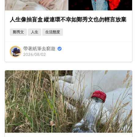
人生像抽盲盒 縱連環不幸如鄭秀文也勿輕言放棄
鄭秀文
人生
生活態度
帶著紙筆去窮遊
2026/08/02