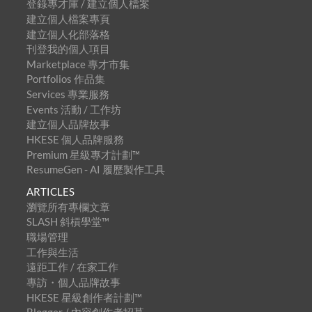
登錄專才庫 / 建立個人檔案
建立個人檔案專頁
建立個人化部落格
刊登我的個人項目
Marketplace 專才市集
Portfolios 作品集
Services 專業服務
Events 活動 / 工作坊
建立個人品牌故事
HKESE 個人品牌服務
Premium 星級專才計劃™
ResumeGen - AI 履歷製作工具
ARTICLES
瀏覽所有專欄文章
SLASH 斜槓學堂™
職場管理
工作與生活
遠距工作 / 在家工作
專訪・個人品牌故事
HKESE 星級創作者計劃™