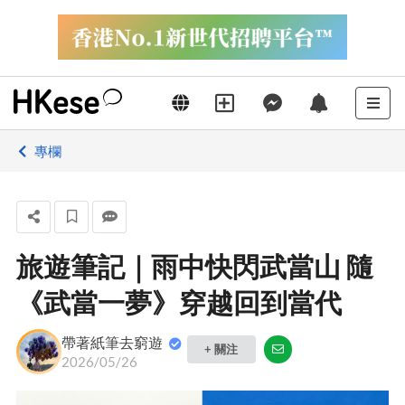
專欄
旅遊筆記｜雨中快閃武當山 隨
《武當一夢》穿越回到當代
帶著紙筆去窮遊
+ 關注
2026/05/26