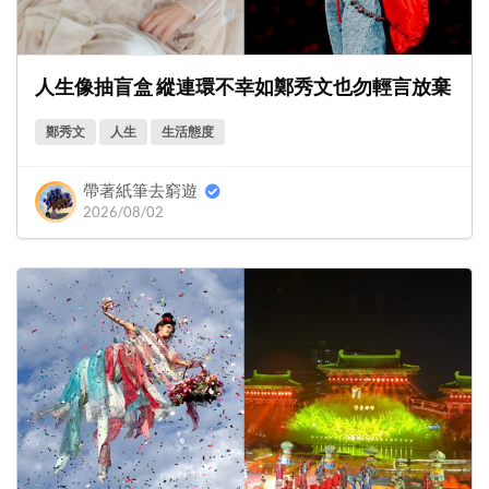
人生像抽盲盒 縱連環不幸如鄭秀文也勿輕言放棄
鄭秀文
人生
生活態度
帶著紙筆去窮遊
2026/08/02