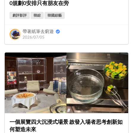
0規劃0安排只有朋友在旁
劇評影評
韓綜
韓國綜藝
帶著紙筆去窮遊
2026/07/05
一個展覽四大沉浸式場景 啟發入場者思考創新如
何塑造未來