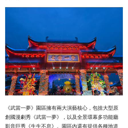
《武當一夢》園區擁有兩大演藝核心，包捨大型原
創國漫劇秀《武當一夢》，以及全景環幕多功能廳
影音巨秀《生生不息》。園區內還有提供各種地道