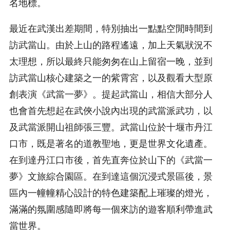
名地標。
最近在武漢出差期間，特別抽出一點點空閒時間到
訪武當山。由於上山的路程遙遠，加上天氣狀況不
太理想，所以最終只能匆匆在山上留宿一晚，並到
訪武當山核心建築之一的紫霄宮，以及觀看大型原
創表演《武當一夢》。提起武當山，相信大部分人
也會首先想起在武俠小說內出現的武當派武功，以
及武當派開山祖師張三豐。武當山位於十堰市丹江
口市，既是著名的道教聖地，更是世界文化遺產。
在到達丹江口市後，首先直奔位於山下的《武當一
夢》文旅綜合園區。在到達這個沉浸式景區後，景
區內一幢幢精心設計的特色建築配上璀璨的燈光，
滿滿的氛圍感隨即將每一個來訪的遊客順利帶進武
當世界。