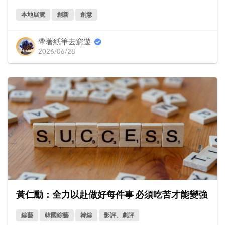
本地展覽
創新
創意
帶著紙筆去窮遊
2026/06/28
黃仁勳：全力以赴做好每件事 必須吃苦才能變強
綜藝
韓國綜藝
韓綜
影評、劇評