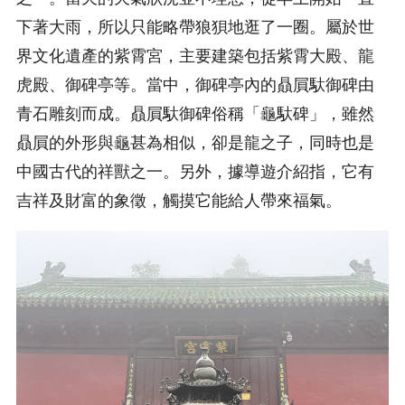
下著大雨，所以只能略帶狼狽地逛了一圈。屬於世
界文化遺產的紫霄宮，主要建築包括紫霄大殿、龍
虎殿、御碑亭等。當中，御碑亭內的贔屓馱御碑由
青石雕刻而成。贔屓馱御碑俗稱「龜馱碑」，雖然
贔屓的外形與龜甚為相似，卻是龍之子，同時也是
中國古代的祥獸之一。另外，據導遊介紹指，它有
吉祥及財富的象徵，觸摸它能給人帶來福氣。