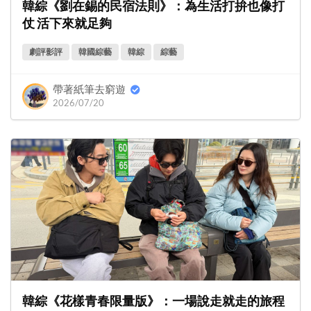
韓綜《劉在錫的民宿法則》：為生活打拚也像打
仗 活下來就足夠
劇評影評
韓國綜藝
韓綜
綜藝
帶著紙筆去窮遊
2026/07/20
韓綜《花樣青春限量版》：一場說走就走的旅程