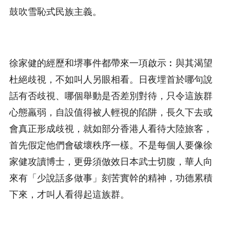
鼓吹雪恥式民族主義。
徐家健的經歷和堺事件都帶來一項啟示︰與其渴望
杜絕歧視，不如叫人另眼相看。日夜埋首於哪句說
話有否歧視、哪個舉動是否差別對待，只令這族群
心態羸弱，自設值得被人輕視的陷阱，長久下去或
會真正形成歧視，就如部分香港人看待大陸旅客，
首先假定他們會破壞秩序一樣。不是每個人要像徐
家健攻讀博士，更毋須倣效日本武士切腹，華人向
來有「少說話多做事」刻苦實幹的精神，功德累積
下來，才叫人看得起這族群。