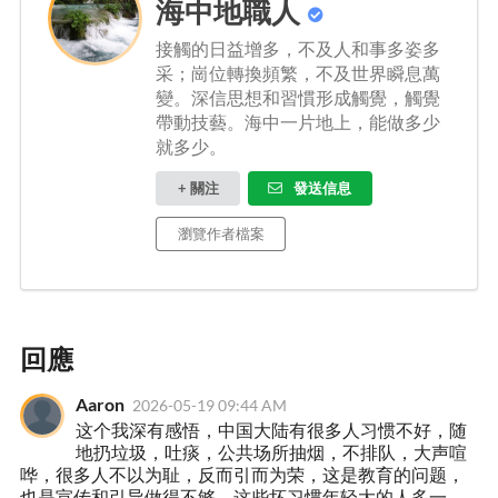
海中地職人
接觸的日益增多，不及人和事多姿多
采；崗位轉換頻繁，不及世界瞬息萬
變。深信思想和習慣形成觸覺，觸覺
帶動技藝。海中一片地上，能做多少
就多少。
+ 關注
發送信息
瀏覽作者檔案
回應
Aaron
2026-05-19 09:44 AM
这个我深有感悟，中国大陆有很多人习惯不好，随
地扔垃圾，吐痰，公共场所抽烟，不排队，大声喧
哗，很多人不以为耻，反而引而为荣，这是教育的问题，
也是宣传和引导做得不够，这些坏习惯年轻大的人多一