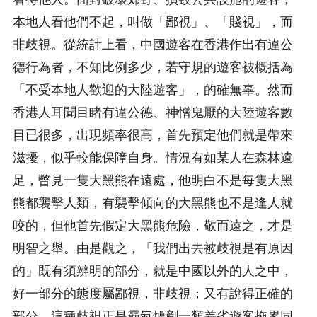
本地人看他們不起，叫做「鄙視」、「賤視」，而
非歧視。從統計上看，中國遊客在香港作出有違公
德行為者，不知比例多少，若守規的遊客被概括為
「不受本地人歡迎的大陸遊客」，的確無辜。然而
香港人耳聞目睹有違公德、神憎鬼厭的大陸遊客數
目已很多，出現頻率很高，首先預定他們就是帶來
滋擾，似乎較能保障自身。情況有如某人在森林遠
足，瞥見一隻大黑熊在遠處，他明白不是每隻大黑
熊都襲擊人類，有襲擊傾向的大黑熊也不是逢人就
咬的，但他首先假定大黑熊危險，敬而遠之，才是
明智之舉。由是觀之，「我們出去被歧視是有原因
的」既有須辨明的部分，就是中國以外的人之中，
好一部分的態度屬鄙視，非歧視；又有說得正確的
部分，這種歧視正是霸氣煙剷一類差劣遊客拖累同