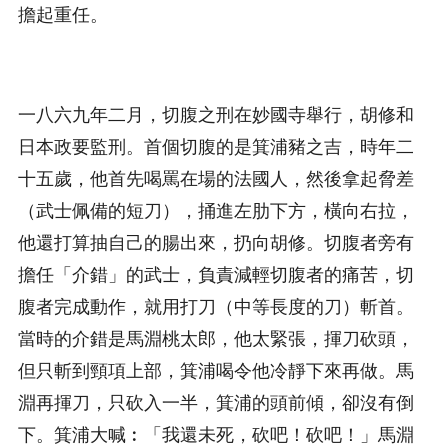
擔起重任。
一八六九年二月，切腹之刑在妙國寺舉行，胡修和
日本政要監刑。首個切腹的是箕浦豬之吉，時年二
十五歲，他首先喝罵在場的法國人，然後拿起脅差
（武士佩備的短刀），捅進左肋下方，橫向右拉，
他還打算抽自己的腸出來，扔向胡修。切腹者旁有
擔任「介錯」的武士，負責減輕切腹者的痛苦，切
腹者完成動作，就用打刀（中等長度的刀）斬首。
當時的介錯是馬淵桃太郎，他太緊張，揮刀砍頭，
但只斬到頸項上部，箕浦喝令他冷靜下來再做。馬
淵再揮刀，只砍入一半，箕浦的頭前傾，卻沒有倒
下。箕浦大喊︰「我還未死，砍吧！砍吧！」馬淵