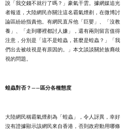
說「我交錢不就行了嗎？」豪氣干雲。據網媒追光
者報道，大陸網民亦關注這名霸氣煙剷，在微博討
論區紛紛指責他。有網民直斥他「巨嬰」、「沒教
養」、「走到哪裡都討人嫌」，還有兩則留言值得
注意，分別是「這不是蝗蟲，甚麼是蝗蟲？」「我
們出去被歧視是有原因的。」本文談談關於族裔歧
視的問題。
蝗蟲對否？——區分各種態度
大陸網民稱霸氣煙剷為「蝗蟲」，令人訝異，幸好
沒有證據顯示該網民來自香港，否則政府動用哪條