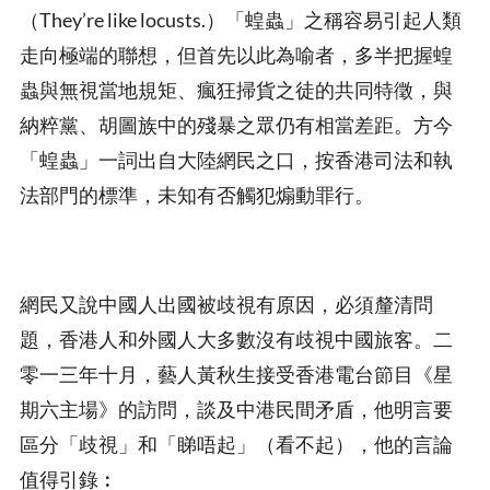
（They’re like locusts.）「蝗蟲」之稱容易引起人類
走向極端的聯想，但首先以此為喻者，多半把握蝗
蟲與無視當地規矩、瘋狂掃貨之徒的共同特徵，與
納粹黨、胡圖族中的殘暴之眾仍有相當差距。方今
「蝗蟲」一詞出自大陸網民之口，按香港司法和執
法部門的標準，未知有否觸犯煽動罪行。
網民又說中國人出國被歧視有原因，必須釐清問
題，香港人和外國人大多數沒有歧視中國旅客。二
零一三年十月，藝人黃秋生接受香港電台節目《星
期六主場》的訪問，談及中港民間矛盾，他明言要
區分「歧視」和「睇唔起」（看不起），他的言論
值得引錄︰