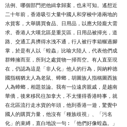
法例、哪個部門把他緝拿歸案，也未可知。遙想近
二十年前，香港吸引大量中國人和穿梭中港兩地的
水貨客，大舉購買食品、日用品，以應大陸龐大需
求。香港人大嘆北區是重災區，日用品被掃光，道
路、交通工具擠得水洩不通，行人被行李箱輾過腳
掌，於是有人以「蝗蟲」比喻大陸人，代表他們成
群蜂擁而至，所到之處貨物一掃而空。有人直至現
在，仍認為這是「非人化」他人的行為，與納粹德
國指稱猶太人為老鼠、蟑螂，胡圖族人指稱圖西族
人為蟑螂，相題並論。我有一位遠房親戚，是越南
華僑，後來移民往加拿大，不太懂得香港時事，就
在北區流行走水貨的年頭，他到香港一遊，驚覺中
國人的購買力量，他沒有「種族歧視」、「污名
化」的束縛，直白地說一句︰「他們好像蝗蟲。」