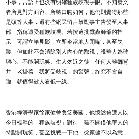
小事，言語上也沒有明確種族歧視字眼。不知發文
者所見對方面容、所聽口吻如何，他們則覺得那些
是頭等大事，還有些網民留言鼓勵事主告發至人事
部，指稱遭受種族歧視。若按這批蠶蟲師爺的指
示，可謂立竿見影，立即令當地人閉嘴，甚至失
業。但如此不會消除別人內心的鄙視，視華人為玻
璃心、不能開玩笑、生人勿近之徒。任何人離鄉背
井，老掛着「我將受歧視」的警號，終究不會自
強，就值得被人看低一線。
香港經濟學家徐家健曾負笈美國，他憶述曾遭人以
今日標準的「種族歧視」對待，離不開借他華人的
特點開玩笑，甚至挑戰一下他。徐家健不以為意，