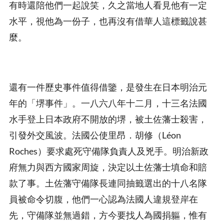
有時還陪他們一起說笑，久之當地人看見他有一定
水平，視他為一份子，也再沒有借華人這標籤說甚
麼。
還有一件歷史事件值得借鑒，是發生在日本明治元
年的「堺事件」。一八六八年十二月，十三名法國
水手登上日本政府不開放的堺，被土佐藩士殺害，
引發外交風波。法國公使里昂．胡修（Léon
Roches）要求處死守備隊負責人及兇手。明治新政
府無力與西方國家周旋，決定以土佐藩士填命和賠
款了事。土佐藩守備隊長連同抽籤選出的十八名隊
員被命令切腹，他們一心認為法國人違規登岸在
先，守備隊並無過錯，方今要找人為國捐軀，惟有