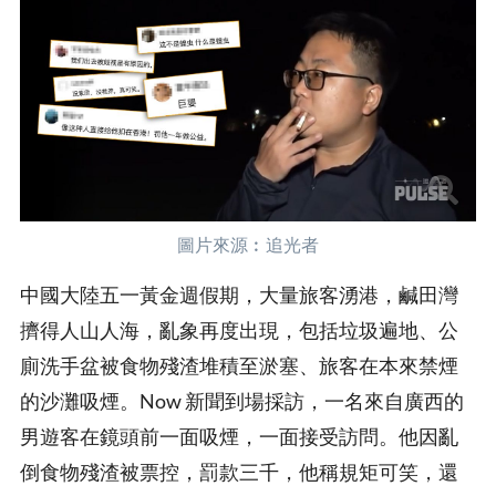
圖片來源︰追光者
中國大陸五一黃金週假期，大量旅客湧港，鹹田灣
擠得人山人海，亂象再度出現，包括垃圾遍地、公
廁洗手盆被食物殘渣堆積至淤塞、旅客在本來禁煙
的沙灘吸煙。Now 新聞到場採訪，一名來自廣西的
男遊客在鏡頭前一面吸煙，一面接受訪問。他因亂
倒食物殘渣被票控，罰款三千，他稱規矩可笑，還