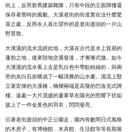
街上，反而新舊建築雜陳，只有中段的立面牌樓還
保存著舊時的風貌。大溪老街的街道實在沒什麼驚
喜之處，反而令人喜出望外的是老街盡頭的一片山
野景致。
大漢溪的流水流經此地，大溪在古代是水上貿易的
蓬勃之地，後來陸地交通發達，才漸漸式微。如今
大漢溪的流水看上去是乳白色中帶點粉綠的，與兩
旁的灰白石岩構成了一幅清雅的山水畫。溪流上豎
立著宏偉的大溪橋，橋樑兩端是高聳的巴洛克式牌
樓。遠處一大片茂盛的蘆葦草在陽光的照耀下彷如
披上了一件金黃色的羽衣，閃閃發亮。
沿著老街盡頭的中正公園走，園內有數間日式風格
的木房子，有博物館、木具館、生活館等等長期展