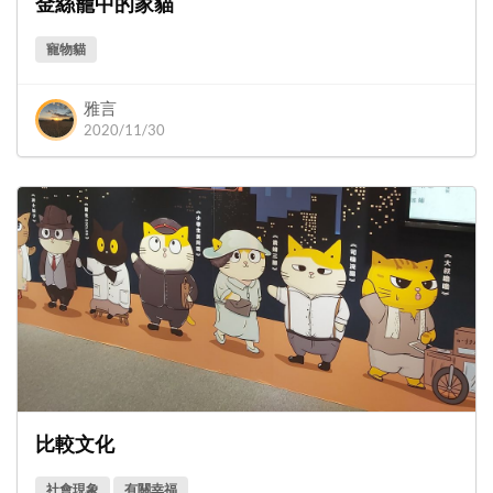
金絲籠中的家貓
寵物貓
雅言
2020/11/30
比較文化
社會現象
有關幸福